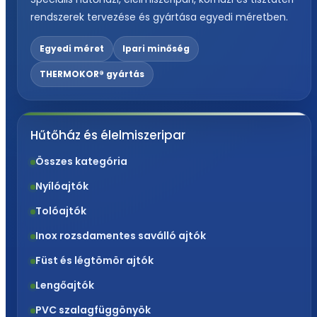
rendszerek tervezése és gyártása egyedi méretben.
Egyedi méret
Ipari minőség
THERMOKOR® gyártás
Hűtőház és élelmiszeripar
Összes kategória
Nyílóajtók
Tolóajtók
Inox rozsdamentes saválló ajtók
Füst és légtömör ajtók
Lengőajtók
PVC szalagfüggönyök