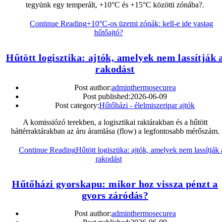
tegyünk egy temperált, +10°C és +15°C közötti zónába?.
Continue Reading
+10°C-os üzemi zónák: kell-e ide vastag
hűtőajtó?
Hűtött logisztika: ajtók, amelyek nem lassítják 
rakodást
Post author:
adminthermosecurea
Post published:
2026-06-09
Post category:
Hűtőházi - élelmiszeripar ajtók
A komissiózó terekben, a logisztikai raktárakban és a hűtött
háttérraktárakban az áru áramlása (flow) a legfontosabb mérőszám.
Continue Reading
Hűtött logisztika: ajtók, amelyek nem lassítják 
rakodást
Hűtőházi gyorskapu: mikor hoz vissza pénzt a
gyors záródás?
Post author:
adminthermosecurea