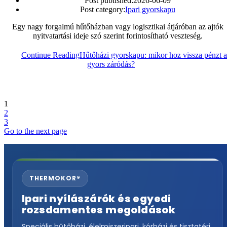
Post published:
2026-06-09
Post category:
Ipari gyorskapu
Egy nagy forgalmú hűtőházban vagy logisztikai átjáróban az ajtók
nyitvatartási ideje szó szerint forintosítható veszteség.
Continue Reading
Hűtőházi gyorskapu: mikor hoz vissza pénzt a
gyors záródás?
1
2
3
Go to the next page
THERMOKOR®
Ipari nyílászárók és egyedi
rozsdamentes megoldások
Speciális hűtőházi, élelmiszeripari, kórházi és tisztatéri