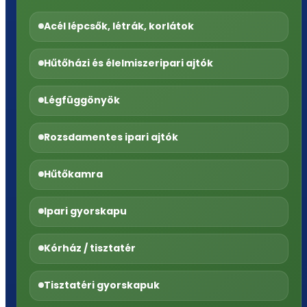
Acél lépcsők, létrák, korlátok
Hűtőházi és élelmiszeripari ajtók
Légfüggönyök
Rozsdamentes ipari ajtók
Hűtőkamra
Ipari gyorskapu
Kórház / tisztatér
Tisztatéri gyorskapuk