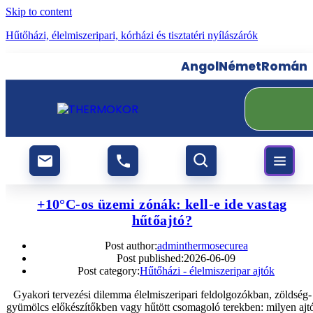
Skip to content
Hűtőházi, élelmiszeripari, kórházi és tisztatéri nyílászárók
Angol
Német
Román
+10°C-os üzemi zónák: kell-e ide vastag
hűtőajtó?
Post author:
adminthermosecurea
Post published:
2026-06-09
Post category:
Hűtőházi - élelmiszeripar ajtók
Gyakori tervezési dilemma élelmiszeripari feldolgozókban, zöldség-
gyümölcs előkészítőkben vagy hűtött csomagoló terekben: milyen ajt