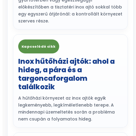
gyártótérben vagy egészségügyi
előkészítőben a tisztatéri inox ajtó sokkal több
egy egyszerű átjárónál: a kontrollált környezet
szerves része.
Kapcsolódó cikk
Inox hűtőházi ajtók: ahol a
hideg, a pára és a
targoncaforgalom
találkozik
A hűtőházi környezet az inox ajtók egyik
legkeményebb, legkíméletlenebb terepe. A
mindennapi üzemeltetés során a probléma
nem csupán a folyamatos hideg.