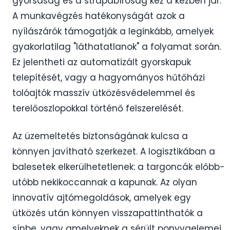
gyorsaság és a strapabíróság kéz a kézben jár.
A munkavégzés hatékonyságát azok a
nyílászárók támogatják a leginkább, amelyek
gyakorlatilag "láthatatlanok" a folyamat során.
Ez jelentheti az automatizált gyorskapuk
telepítését, vagy a hagyományos hűtőházi
tolóajtók masszív ütközésvédelemmel és
terelőoszlopokkal történő felszerelését.
Az üzemeltetés biztonságának kulcsa a
könnyen javítható szerkezet. A logisztikában a
balesetek elkerülhetetlenek: a targoncák előbb-
utóbb nekikoccannak a kapunak. Az olyan
innovatív ajtómegoldások, amelyek egy
ütközés után könnyen visszapattinthatók a
sínbe, vagy amelyeknek a sérült ponyvaelemei