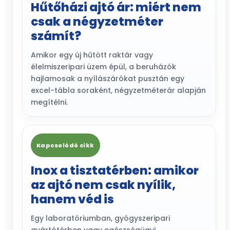
Hűtőházi ajtó ár: miért nem
csak a négyzetméter
számít?
Amikor egy új hűtött raktár vagy
élelmiszeripari üzem épül, a beruházók
hajlamosak a nyílászárókat pusztán egy
excel-tábla soraként, négyzetméterár alapján
megítélni.
Kapcsolódó cikk
Inox a tisztatérben: amikor
az ajtó nem csak nyílik,
hanem véd is
Egy laboratóriumban, gyógyszeripari