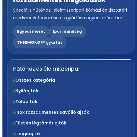
rozsdamentes megoldások
Speciális hűtőházi, élelmiszeripari, kórházi és tisztatéri
rendszerek tervezése és gyártása egyedi méretben.
Egyedi méret
Ipari minőség
THERMOKOR® gyártás
Hűtőház és élelmiszeripar
Összes kategória
Nyílóajtók
Tolóajtók
Inox rozsdamentes saválló ajtók
Füst és légtömör ajtók
Lengőajtók