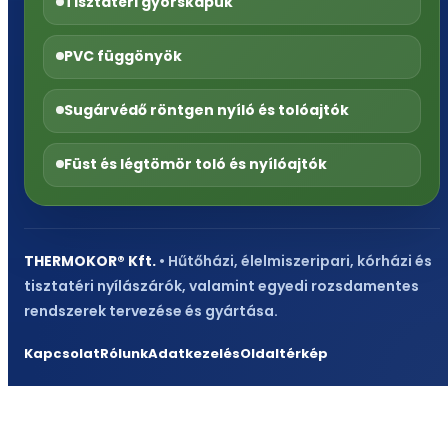
Tisztatéri gyorskapuk
PVC függönyök
Sugárvédő röntgen nyíló és tolóajtók
Füst és légtömör toló és nyílóajtók
THERMOKOR® Kft.
• Hűtőházi, élelmiszeripari, kórházi és
tisztatéri nyílászárók, valamint egyedi rozsdamentes
rendszerek tervezése és gyártása.
Kapcsolat
Rólunk
Adatkezelés
Oldaltérkép