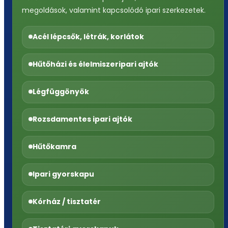
megoldások, valamint kapcsolódó ipari szerkezetek.
Acél lépcsők, létrák, korlátok
Hűtőházi és élelmiszeripari ajtók
Légfüggönyök
Rozsdamentes ipari ajtók
Hűtőkamra
Ipari gyorskapu
Kórház / tisztatér