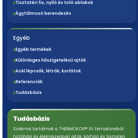
Tisztatéri fix, nyíló és toló ablakok
Ágytálmosó berendezés
Egyéb
Egyéb termékek
Különleges hőszigetelésű ajtók
Acél lépcsők, létrák, korlátok
Referenciák
Tudásbázis
Tudásbázis
Szakmai tartalmak a THERMOKOR® fő témaköreiből:
hűtőházi és élelmiszeripari ajtók, kórházi és tisztatéri