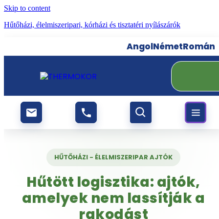
Skip to content
Hűtőházi, élelmiszeripari, kórházi és tisztatéri nyílászárók
Angol
Német
Román
HŰTŐHÁZI - ÉLELMISZERIPAR AJTÓK
Hűtött logisztika: ajtók,
amelyek nem lassítják a
rakodást