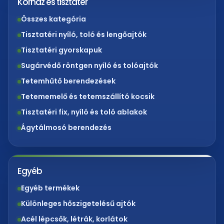
Kórház és tisztatér
Összes kategória
Tisztatéri nyíló, toló és lengőajtók
Tisztatéri gyorskapuk
Sugárvédő röntgen nyíló és tolóajtók
Tetemhűtő berendezések
Tetememelő és tetemszállító kocsik
Tisztatéri fix, nyíló és toló ablakok
Ágytálmosó berendezés
Egyéb
Egyéb termékek
Különleges hőszigetelésű ajtók
Acél lépcsők, létrák, korlátok