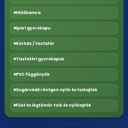
Hűtőkamra
Ipari gyorskapu
Kórház / tisztatér
Tisztatéri gyorskapuk
PVC függönyök
Sugárvédő röntgen nyíló és tolóajtók
Füst és légtömör toló és nyílóajtók