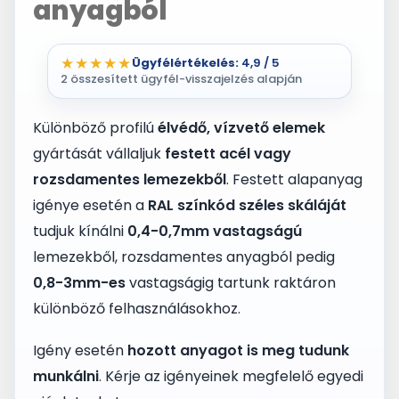
anyagból
★★★★★
Ügyfélértékelés:
4,9 / 5
2 összesített ügyfél-visszajelzés alapján
Különböző profilú
élvédő, vízvető elemek
gyártását vállaljuk
festett acél vagy
rozsdamentes lemezekből
. Festett alapanyag
igénye esetén a
RAL színkód széles skáláját
tudjuk kínálni
0,4-0,7mm vastagságú
lemezekből, rozsdamentes anyagból pedig
0,8-3mm-es
vastagságig tartunk raktáron
különböző felhasználásokhoz.
Igény esetén
hozott anyagot is meg tudunk
munkálni
. Kérje az igényeinek megfelelő egyedi