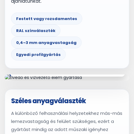
ajánlatunkat.
Festett vagy rozsdamentes
RAL színválaszték
0,4–3 mm anyagvastagság
Egyedi profilgyártás
Egyedi hajlított vízvető és élvédő elem festett
kivitelben
Széles anyagválaszték
A különböző felhasználási helyzetekhez más-más
lemezvastagság és felület szükséges, ezért a
gyártást mindig az adott műszaki igényhez