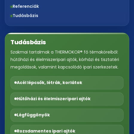
Referenciák
Tudásbázis
Tudásbázis
Szakmai tartalmak a THERMOKOR® fő témaköreiből:
hűtőházi és élelmiszeripari ajtók, kórházi és tisztatéri
megoldások, valamint kapcsolódó ipari szerkezetek.
Acél lépcsők, létrák, korlátok
Hűtőházi és élelmiszeripari ajtók
Légfüggönyök
Rozsdamentes ipari ajtók