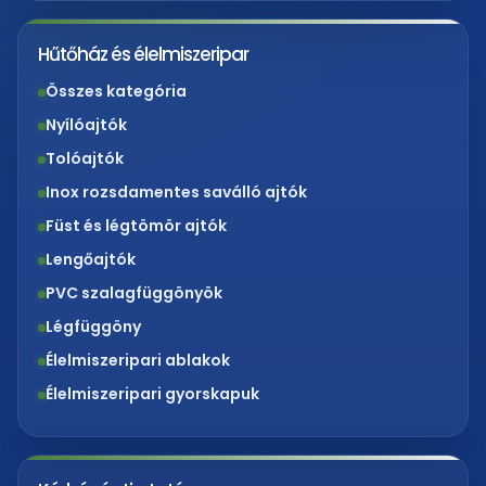
Hűtőház és élelmiszeripar
Összes kategória
Nyílóajtók
Tolóajtók
Inox rozsdamentes saválló ajtók
Füst és légtömör ajtók
Lengőajtók
PVC szalagfüggönyök
Légfüggöny
Élelmiszeripari ablakok
Élelmiszeripari gyorskapuk