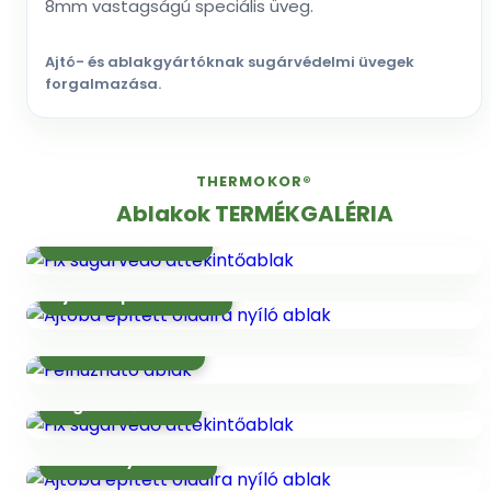
8mm vastagságú speciális üveg.
Ajtó- és ablakgyártóknak sugárvédelmi üvegek
forgalmazása.
THERMOKOR®
Ablakok TERMÉKGALÉRIA
Fix áttekintőablak
Ajtóba épített ablak
Felhúzható ablak
Sugárvédő ablak
Oldalra nyíló ablak