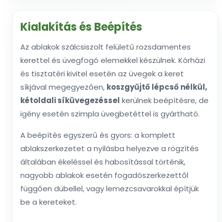
Kialakítás és Beépítés
Az ablakok szálcsiszolt felületű rozsdamentes
kerettel és üvegfogó elemekkel készülnek. Kórházi
és tisztatéri kivitel esetén az üvegek a keret
síkjával megegyezően,
koszgyűjtő lépcső nélkül,
kétoldali síküvegezéssel
kerülnek beépítésre, de
igény esetén szimpla üvegbetéttel is gyártható.
A beépítés egyszerű és gyors: a komplett
ablakszerkezetet a nyílásba helyezve a rögzítés
általában ékeléssel és habosítással történik,
nagyobb ablakok esetén fogadószerkezettől
függően dübellel, vagy lemezcsavarokkal építjük
be a kereteket.