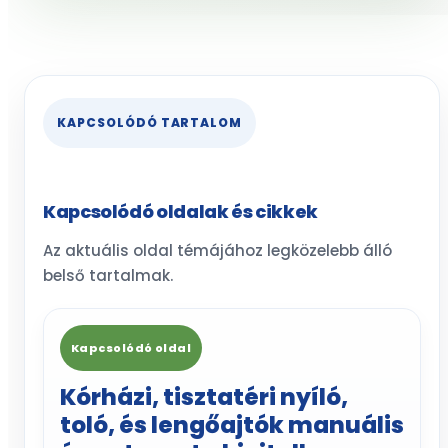
KAPCSOLÓDÓ TARTALOM
Kapcsolódó oldalak és cikkek
Az aktuális oldal témájához legközelebb álló
belső tartalmak.
Kapcsolódó oldal
Kórházi, tisztatéri nyíló,
toló, és lengőajtók manuális