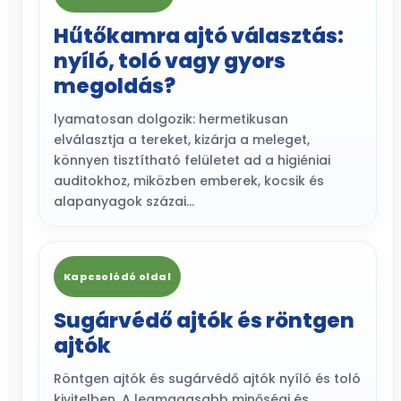
Hűtőkamra ajtó választás:
nyíló, toló vagy gyors
megoldás?
lyamatosan dolgozik: hermetikusan
elválasztja a tereket, kizárja a meleget,
könnyen tisztítható felületet ad a higiéniai
auditokhoz, miközben emberek, kocsik és
alapanyagok százai…
Kapcsolódó oldal
Sugárvédő ajtók és röntgen
ajtók
Röntgen ajtók és sugárvédő ajtók nyíló és toló
kivitelben. A legmagasabb minőségi és