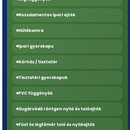
Rozsdamentes ipari ajtók
Hűtőkamra
Ipari gyorskapu
Kórház / tisztatér
Tisztatéri gyorskapuk
PVC függönyök
Sugárvédő röntgen nyíló és tolóajtók
Füst és légtömör toló és nyílóajtók