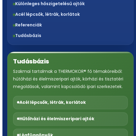
Különleges hőszigetelésű ajtók
Acél lépcsők, létrák, korlátok
Referenciák
Tudásbázis
Tudásbázis
Szakmai tartalmak a THERMOKOR® fő témaköreiből:
hűtőházi és élelmiszeripari ajtók, kórházi és tisztatéri
megoldások, valamint kapcsolódó ipari szerkezetek.
Acél lépcsők, létrák, korlátok
Hűtőházi és élelmiszeripari ajtók
Légfüggönyök