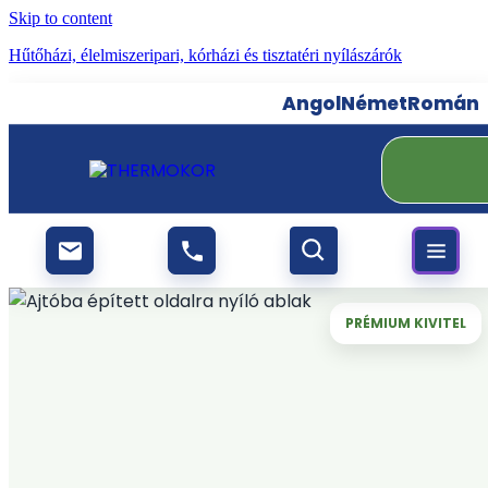
Skip to content
Hűtőházi, élelmiszeripari, kórházi és tisztatéri nyílászárók
Angol
Német
Román
PRÉMIUM KIVITEL