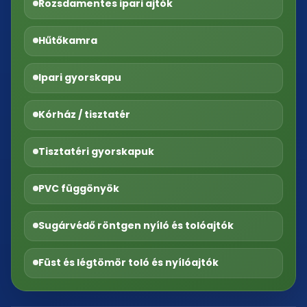
Rozsdamentes ipari ajtók
Hűtőkamra
Ipari gyorskapu
Kórház / tisztatér
Tisztatéri gyorskapuk
PVC függönyök
Sugárvédő röntgen nyíló és tolóajtók
Füst és légtömör toló és nyílóajtók