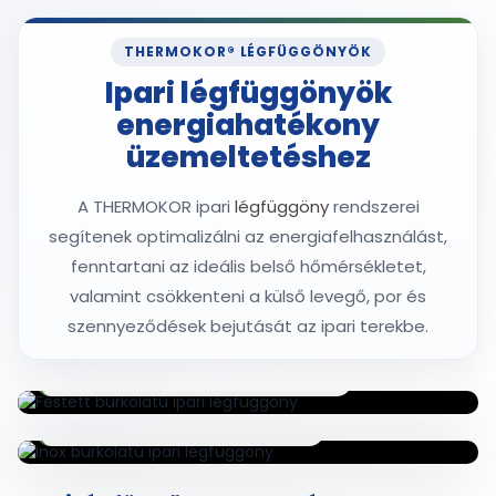
THERMOKOR® LÉGFÜGGÖNYÖK
Ipari légfüggönyök
energiahatékony
üzemeltetéshez
A THERMOKOR ipari
légfüggöny
rendszerei
segítenek optimalizálni az energiafelhasználást,
fenntartani az ideális belső hőmérsékletet,
valamint csökkenteni a külső levegő, por és
szennyeződések bejutását az ipari terekbe.
Festett burkolatú ipari légfüggöny
Inox burkolatú ipari légfüggöny