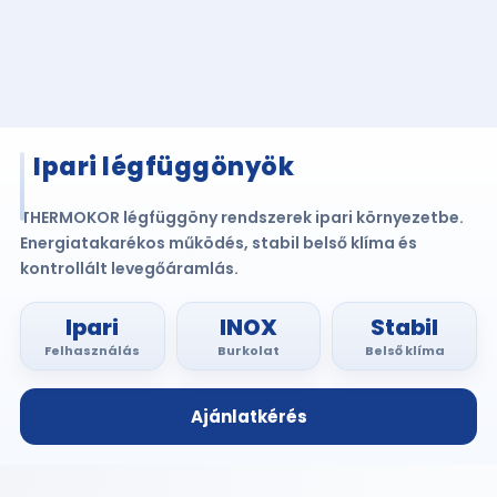
Ipari légfüggönyök
THERMOKOR légfüggöny rendszerek ipari környezetbe.
Energiatakarékos működés, stabil belső klíma és
kontrollált levegőáramlás.
Ipari
INOX
Stabil
Felhasználás
Burkolat
Belső klíma
Ajánlatkérés