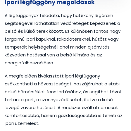
Ipari légfüggöny megoldások
A légfüggönyök feladata, hogy hatékony légáram
segítségével láthatatlan védőréteget képezzenek a
belső és külső terek között. Ez különösen fontos nagy
forgalmú ipari kapuknál, rakodótereknél, hűtött vagy
temperált helyiségeknél, ahol minden ajtónyitás
közvetlen hatással van a belső klímára és az
energiafelhasználásra.
A megfelelően kiválasztott ipari légfüggöny
csökkentheti a hőveszteséget, hozzájárulhat a stabil
belső hőmérséklet fenntartásához, és segíthet távol
tartani a port, a szennyeződéseket, illetve a külső
levegő zavaró hatásait. A rendszer ezáltal nemcsak
komfortosabbá, hanem gazdaságosabbá is teheti az
ipari üzemelést.