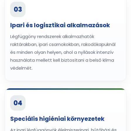
03
Ipari és logisztikai alkalmazások
Légfüggöny rendszerek alkalmazhatók
raktárakban, ipari csarnokokban, rakodókapuknál
és minden olyan helyen, ahol a nyílások intenzív
használata mellett kell biztosítani a belső klíma
védelmét.
04
Speciális higiéniai környezetek
Az ipari légfüggönyök élelmiszeripari, hűtőházi és