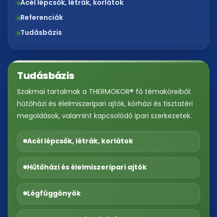
Acél lépcsők, létrák, korlátok
Referenciák
Tudásbázis
Tudásbázis
Szakmai tartalmak a THERMOKOR® fő témaköreiből:
hűtőházi és élelmiszeripari ajtók, kórházi és tisztatéri
megoldások, valamint kapcsolódó ipari szerkezetek.
Acél lépcsők, létrák, korlátok
Hűtőházi és élelmiszeripari ajtók
Légfüggönyök