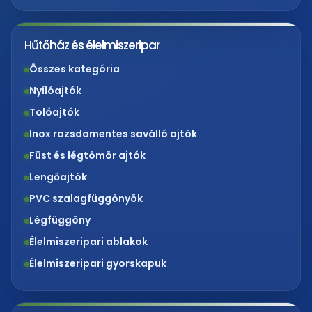
Hűtőház és élelmiszeripar
Összes kategória
Nyílóajtók
Tolóajtók
Inox rozsdamentes saválló ajtók
Füst és légtömör ajtók
Lengőajtók
PVC szalagfüggönyök
Légfüggöny
Élelmiszeripari ablakok
Élelmiszeripari gyorskapuk