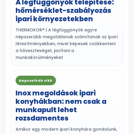
A légfüggönyök telepítése:
hőmérséklet-szabályozás
ipari környezetekben
THERMOKOR® | A légfüggönyök egyre
népszerűbb megoldásnak számítanak az ipari
létesítményekben, mivel képesek csökkenteni
a hőveszteséget, javítani a
munkakörülményeket
Kapcsolódó cikk
Inox megoldások ipari
konyhákban: nem csak a
munkapult lehet
rozsdamentes
Amikor egy modern ipari konyhára gondolunk,