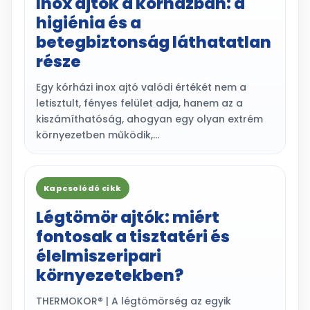
Inox ajtók a kórházban: a
higiénia és a
betegbiztonság láthatatlan
része
Egy kórházi inox ajtó valódi értékét nem a
letisztult, fényes felület adja, hanem az a
kiszámíthatóság, ahogyan egy olyan extrém
környezetben működik,…
Kapcsolódó cikk
Légtömör ajtók: miért
fontosak a tisztatéri és
élelmiszeripari
környezetekben?
THERMOKOR® | A légtömörség az egyik