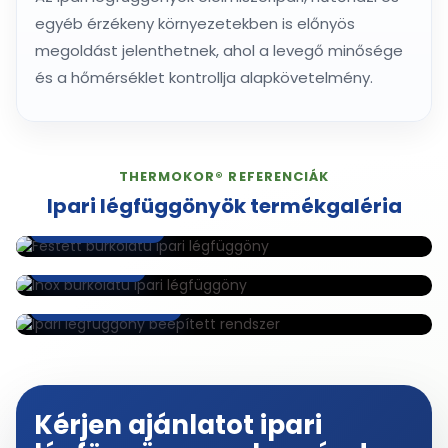
egyéb érzékeny környezetekben is előnyös
megoldást jelenthetnek, ahol a levegő minősége
és a hőmérséklet kontrollja alapkövetelmény.
THERMOKOR® REFERENCIÁK
Ipari légfüggönyök termékgaléria
Festett burkolat
Inox burkolat
Beépített rendszer
Kérjen ajánlatot ipari