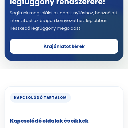
légfüggöny rendszerére!
Segítünk megtalálni az adott nyíláshoz, használati
intenzitáshoz és ipari környezethez legjobban
illeszkedő légfüggöny megoldást.
Árajánlatot kérek
KAPCSOLÓDÓ TARTALOM
Kapcsolódó oldalak és cikkek