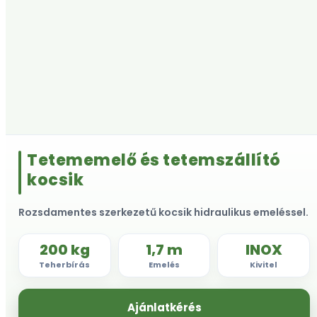
Tetememelő és tetemszállító
kocsik
Rozsdamentes szerkezetű kocsik hidraulikus emeléssel.
200 kg
1,7 m
INOX
Teherbírás
Emelés
Kivitel
Ajánlatkérés