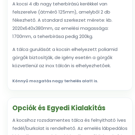
A kocsi 4 db nagy teherbírású kerékkel van
felszerelve (átmérő 125mm), amelyből 2 db
fékezhető. A standard szerkezet mérete: kb.
2020x640x380mm, az emelési magassága:
1700mm, a teherbírása pedig 200kg.
A tálca gurulását a kocsin elhelyezett poliamid
görgők biztosítják, de igény esetén a görgők
közvetlenül az inox tálcán is elhelyezhetőek.
Könnyű mozgatás nagy terhelés alatt is.
Opciók és Egyedi Kialakítás
A kocsihoz rozsdamentes tálca és felnyitható íves
fedél/burkolat is rendelhető. Az emelés lábpedálos