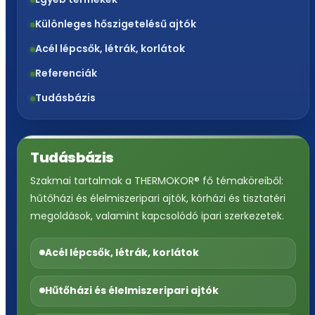
Különleges hőszigetelésű ajtók
Acél lépcsők, létrák, korlátok
Referenciák
Tudásbázis
Tudásbázis
Szakmai tartalmak a THERMOKOR® fő témaköreiből:
hűtőházi és élelmiszeripari ajtók, kórházi és tisztatéri
megoldások, valamint kapcsolódó ipari szerkezetek.
Acél lépcsők, létrák, korlátok
Hűtőházi és élelmiszeripari ajtók