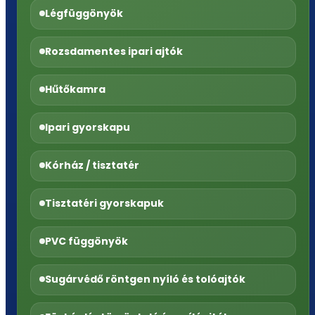
Légfüggönyök
Rozsdamentes ipari ajtók
Hűtőkamra
Ipari gyorskapu
Kórház / tisztatér
Tisztatéri gyorskapuk
PVC függönyök
Sugárvédő röntgen nyíló és tolóajtók