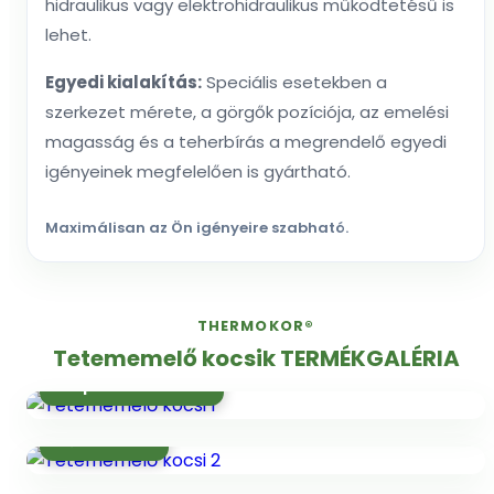
hidraulikus vagy elektrohidraulikus működtetésű is
lehet.
Egyedi kialakítás:
Speciális esetekben a
szerkezet mérete, a görgők pozíciója, az emelési
magasság és a teherbírás a megrendelő egyedi
igényeinek megfelelően is gyártható.
Maximálisan az Ön igényeire szabható.
THERMOKOR®
Tetememelő kocsik TERMÉKGALÉRIA
Lábpedálos emelés
Erősített váz