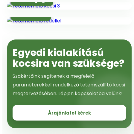
Poliamid görgők
Fedéllel szerelt
Egyedi kialakítású
kocsira van szüksége?
Szakértőink segítenek a megfelelő
paraméterekkel rendelkező tetemszállító kocsi
megtervezésében. Lépjen kapcsolatba velünk!
Árajánlatot kérek