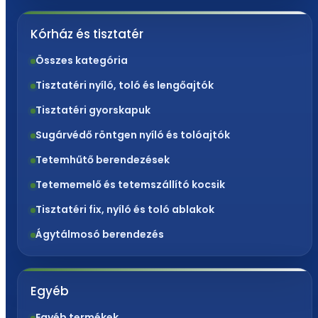
Kórház és tisztatér
Összes kategória
Tisztatéri nyíló, toló és lengőajtók
Tisztatéri gyorskapuk
Sugárvédő röntgen nyíló és tolóajtók
Tetemhűtő berendezések
Tetememelő és tetemszállító kocsik
Tisztatéri fix, nyíló és toló ablakok
Ágytálmosó berendezés
Egyéb
Egyéb termékek