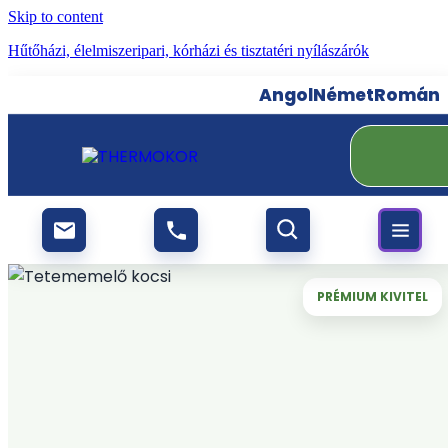
Skip to content
Hűtőházi, élelmiszeripari, kórházi és tisztatéri nyílászárók
Angol
Német
Román
PRÉMIUM KIVITEL