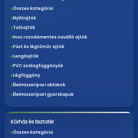
Összes kategória
Nyílóajtók
Tolóajtók
Inox rozsdamentes saválló ajtók
Füst és légtömör ajtók
Lengőajtók
PVC szalagfüggönyök
Légfüggöny
Élelmiszeripari ablakok
Élelmiszeripari gyorskapuk
Kórház és tisztatér
Összes kategória