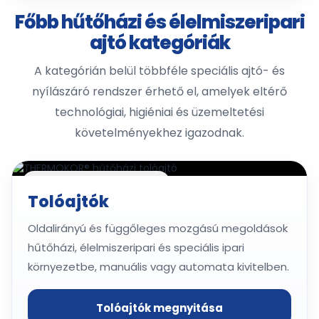
Főbb hűtőházi és élelmiszeripari
ajtó kategóriák
A kategórián belül többféle speciális ajtó- és
nyílászáró rendszer érhető el, amelyek eltérő
technológiai, higiéniai és üzemeltetési
követelményekhez igazodnak.
THERMOKOR® TOLÓAJTÓK
Tolóajtók
Oldalirányú és függőleges mozgású megoldások
hűtőházi, élelmiszeripari és speciális ipari
környezetbe, manuális vagy automata kivitelben.
Tolóajtók megnyitása