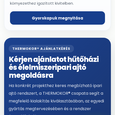
környezethez igazított kivitelben.
Gyorskapuk megnyitása
THERMOKOR® AJÁNLATKÉRÉS
Kérjen ajánlatot hűtőházi
és élelmiszeripari ajtó
megoldásra
Ha konkrét projekthez keres megbízható ipari
ajtó rendszert, a THERMOKOR® csapata segít a
megfelelő kialakítás kiválasztásában, az egyedi
gyártás megtervezésében és a rendszer