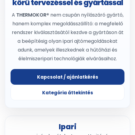
körű tervezéssel és gyártással
A
THERMOKOR®
nem csupán nyílászáró gyártó,
hanem komplex megoldásszállító: a megfelelő
rendszer kiválasztásától kezdve a gyártáson át
a beépítésig olyan ipari ajtómegoldásokat
adunk, amelyek illeszkednek a hűtőházi és
élelmiszeripari technológiák elvárásaihoz.
Kapcsolat / ajánlatkérés
Kategória áttekintés
Ipari