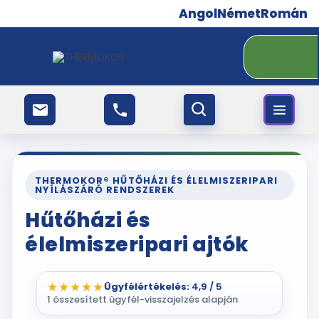
Angol
Német
Román
THERMOKOR® HŰTŐHÁZI ÉS ÉLELMISZERIPARI
NYÍLÁSZÁRÓ RENDSZEREK
Hűtőházi és
élelmiszeripari ajtók
★★★★★
Ügyfélértékelés:
4,9 / 5
1 összesített ügyfél-visszajelzés alapján