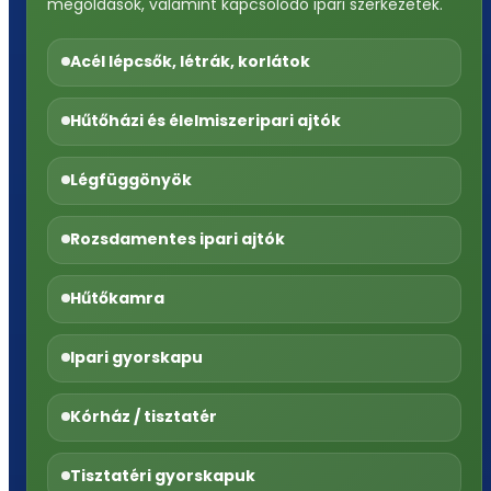
megoldások, valamint kapcsolódó ipari szerkezetek.
Acél lépcsők, létrák, korlátok
Hűtőházi és élelmiszeripari ajtók
Légfüggönyök
Rozsdamentes ipari ajtók
Hűtőkamra
Ipari gyorskapu
Kórház / tisztatér
Tisztatéri gyorskapuk