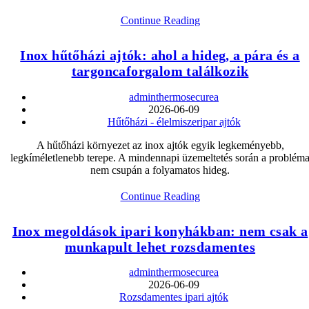
Inox
Continue Reading
a
tisztatérben:
Inox hűtőházi ajtók: ahol a hideg, a pára és a
amikor
targoncaforgalom találkozik
az
ajtó
nem
Post
adminthermosecurea
csak
author:
Post
2026-06-09
nyílik,
Post
published:
Hűtőházi - élelmiszeripar ajtók
hanem
category:
véd
A hűtőházi környezet az inox ajtók egyik legkeményebb,
is
legkíméletlenebb terepe. A mindennapi üzemeltetés során a problém
nem csupán a folyamatos hideg.
Inox
Continue Reading
hűtőházi
ajtók:
Inox megoldások ipari konyhákban: nem csak a
ahol
munkapult lehet rozsdamentes
a
hideg,
a
Post
adminthermosecurea
pára
author:
Post
2026-06-09
és
Post
published:
Rozsdamentes ipari ajtók
a
category: