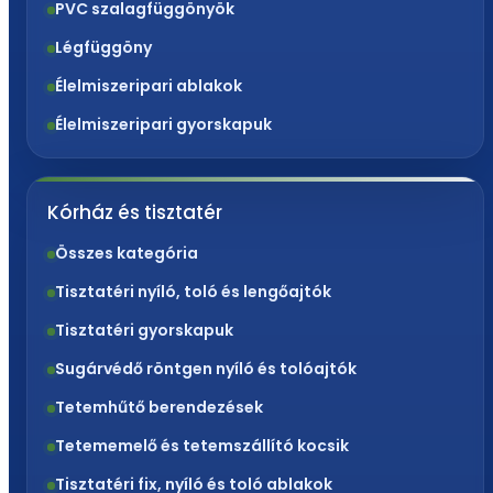
PVC szalagfüggönyök
Légfüggöny
Élelmiszeripari ablakok
Élelmiszeripari gyorskapuk
Kórház és tisztatér
Összes kategória
Tisztatéri nyíló, toló és lengőajtók
Tisztatéri gyorskapuk
Sugárvédő röntgen nyíló és tolóajtók
Tetemhűtő berendezések
Tetememelő és tetemszállító kocsik
Tisztatéri fix, nyíló és toló ablakok