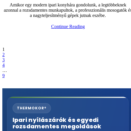
targoncaforgalom
Amikor egy modern ipari konyhára gondolunk, a legtöbbeknek
találkozik
azonnal a rozsdamentes munkapultok, a professzionális mosogatók é
a nagyteljesítményű gépek jutnak eszébe.
Inox
Continue Reading
megoldások
ipari
konyhákban:
nem
1
csak
2
a
3
munkapult
4
lehet
…
rozsdamentes
9
Go
to
the
next
page
THERMOKOR®
Ipari nyílászárók és egyedi
rozsdamentes megoldások