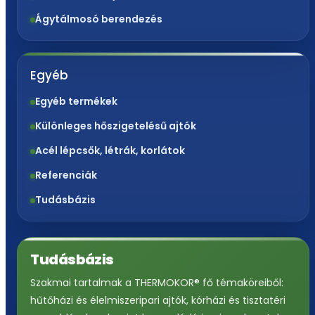
Ágytálmosó berendezés
Egyéb
Egyéb termékek
Különleges hőszigetelésű ajtók
Acél lépcsők, létrák, korlátok
Referenciák
Tudásbázis
Tudásbázis
Szakmai tartalmak a THERMOKOR® fő témaköreiből:
hűtőházi és élelmiszeripari ajtók, kórházi és tisztatéri