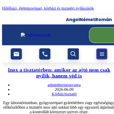
Skip
Hűtőházi, élelmiszeripari, kórházi és tisztatéri nyílászárók
to
content
Angol
Német
Román
Inox a tisztatérben: amikor az ajtó nem csak
nyílik, hanem véd is
Post
adminthermosecurea
author:
Post
2026-06-09
Post
published:
Kórház/tisztatér
category:
Egy laboratóriumban, gyógyszeripari gyártótérben vagy egészségügy
előkészítőben a tisztatéri inox ajtó sokkal több egy egyszerű átjárónál
a kontrollált környezet szerves része.