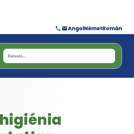
Angol
Német
Román
Keresés
 higiénia