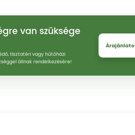
ségre van szüksége
Árajánlato
dő, tisztatéri vagy hűtőházi
zséggel állnak rendelkezésére!