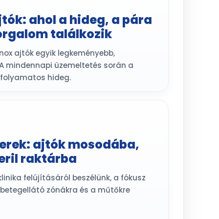
jtók: ahol a hideg, a pára
orgalom találkozik
inox ajtók egyik legkeményebb,
. A mindennapi üzemeltetés során a
folyamatos hideg.
terek: ajtók mosodába,
ril raktárba
inika felújításáról beszélünk, a fókusz
 betegellátó zónákra és a műtőkre