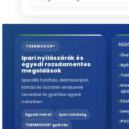
Hűtő
THERMOKOR®
Öss
Ipari nyílászárók és
egyedi rozsdamentes
Nyí
megoldások
Tol
Speciális hűtőházi, élelmiszeripari,
Ino
kórházi és tisztatéri rendszerek
ajt
tervezése és gyártása egyedi
Füs
méretben.
Len
Egyedi méret
Ipari minőség
PVC
THERMOKOR® gyártás