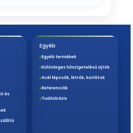
Egyéb
Egyéb termékek
Különleges hőszigetelésű ajtók
Acél lépcsők, létrák, korlátok
Referenciák
ló és
Tudásbázis
sek
zállító