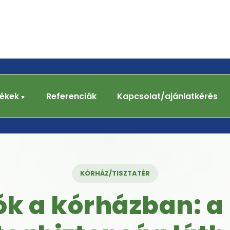
ékek
Referenciák
Kapcsolat/ajánlatkérés
KÓRHÁZ/TISZTATÉR
ók a kórházban: a