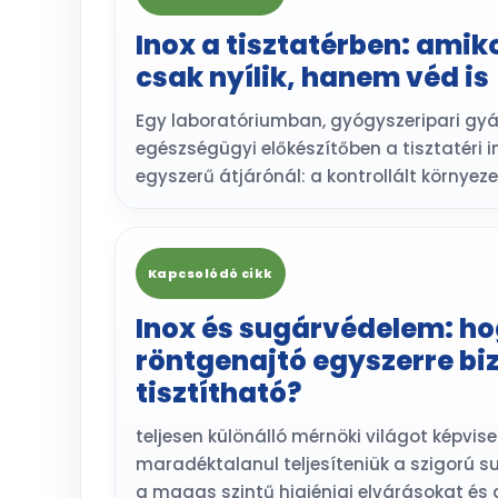
Inox a tisztatérben: amik
csak nyílik, hanem véd is
Egy laboratóriumban, gyógyszeripari gy
egészségügyi előkészítőben a tisztatéri i
egyszerű átjárónál: a kontrollált környeze
Kapcsolódó cikk
Inox és sugárvédelem: ho
röntgenajtó egyszerre bi
tisztítható?
teljesen különálló mérnöki világot képvisel
maradéktalanul teljesíteniük a szigorú s
a magas szintű higiéniai elvárásokat és a