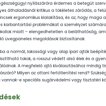
 egészségügyi nyílászáróra érdemes a betegút szerv
yes áthaladásnál kritikus a tökéletes záródás, a felü
ilincsek ergonomikus kialakítása, és az, hogy maga a
es karbantartási problémákat a személyzet számára
okollok miatt – elengedhetetlen a beláthatóság, ami
ródó üvegpaneles megoldások biztosítanak.
iba a normál, lakossági vagy alap ipari ajtók beépí
isztítható tokok, a rosszul védett alsó élek és a gye
álódnak. A megfelelő ajtó kiválasztásához mindig tisz
ílászáró? Milyen az ottani fertőtlenítési rend? Szü
 vannak-e speciális sugárvédelmi vagy tisztatéri 
rdések