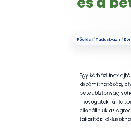
és a b
Főoldal
/
Tudásbázis
/
Kór
Egy kórházi inox ajt
kiszámíthatóság, ah
betegbiztonság soha 
mosogatóknál, laboro
ellenállniuk az agres
takarítási ciklusokna