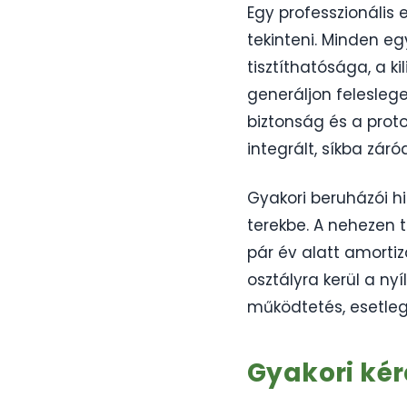
Egy professzionális
tekinteni. Minden eg
tisztíthatósága, a k
generáljon felesleg
biztonság és a prot
integrált, síkba zá
Gyakori beruházói h
terekbe. A nehezen t
pár év alatt amortiz
osztályra kerül a ny
működtetés, esetleg
Gyakori ké