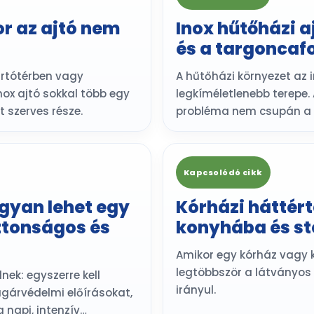
or az ajtó nem
Inox hűtőházi a
és a targoncaf
ártótérben vagy
A hűtőházi környezet az 
nox ajtó sokkal több egy
legkíméletlenebb terepe
t szerves része.
probléma nem csupán a 
Kapcsolódó cikk
gyan lehet egy
Kórházi háttér
ztonságos és
konyhába és ste
Amikor egy kórház vagy kl
legtöbbször a látványos
nek: egyszerre kell
irányul.
ugárvédelmi előírásokat,
 napi, intenzív…