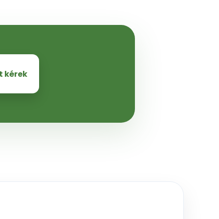
t kérek