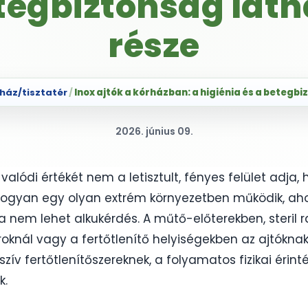
etegbiztonság láth
része
ház/tisztatér
/
Inox ajtók a kórházban: a higiénia és a betegb
2026. június 09.
ó valódi értékét nem a letisztult, fényes felület adja
ogyan egy olyan extrém környezetben működik, ahol
nem lehet alkukérdés. A műtő-előterekben, steril ra
knál vagy a fertőtlenítő helyiségekben az ajtóknak 
szív fertőtlenítőszereknek, a folyamatos fizikai érint
k.