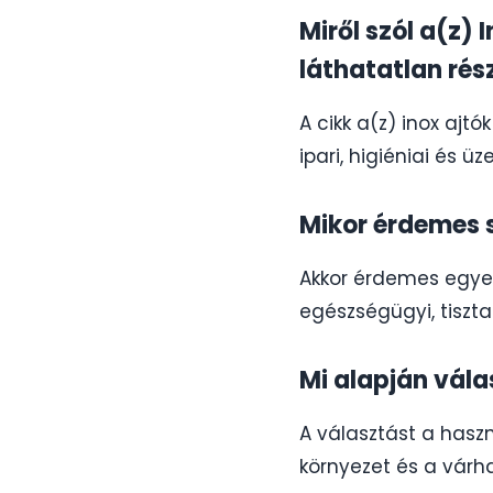
Miről szól a(z)
láthatatlan rés
A cikk a(z) inox ajt
ipari, higiéniai és 
Mikor érdemes 
Akkor érdemes egyezt
egészségügyi, tiszta
Mi alapján vál
A választást a haszná
környezet és a várh