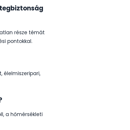
betegbiztonság
tatlan része témát
si pontokkal.
 élelmiszeripari,
?
oll, a hőmérsékleti