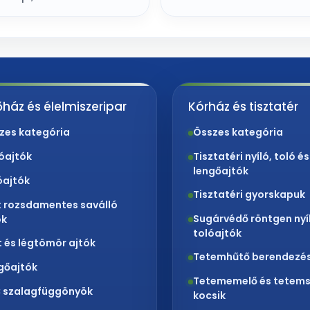
ház és élelmiszeripar
Kórház és tisztatér
zes kategória
Összes kategória
lóajtók
Tisztatéri nyíló, toló és
lengőajtók
óajtók
Tisztatéri gyorskapuk
x rozsdamentes saválló
Sugárvédő röntgen nyí
ók
tolóajtók
t és légtömör ajtók
Tetemhűtő berendezé
gőajtók
Tetememelő és tetems
 szalagfüggönyök
kocsik