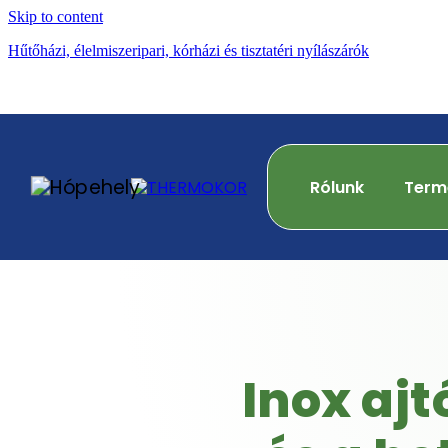
Skip to content
Hűtőházi, élelmiszeripari, kórházi és tisztatéri nyílászárók
Rólunk
Term
Inox ajt