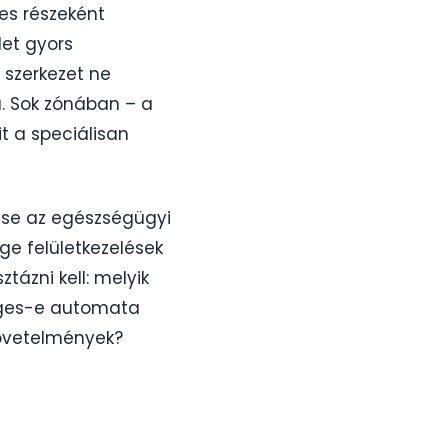
es részeként
let gyors
 szerkezet ne
. Sok zónában – a
t a speciálisan
tése az egészségügyi
nge felületkezelések
tázni kell: melyik
kséges-e automata
követelmények?