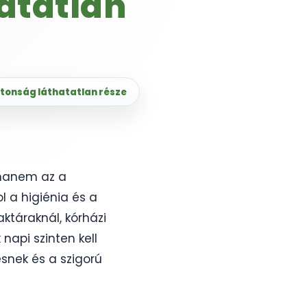
atatlan
iztonság láthatatlan része
, hanem az a
 a higiénia és a
ktáraknál, kórházi
napi szinten kell
ésnek és a szigorú