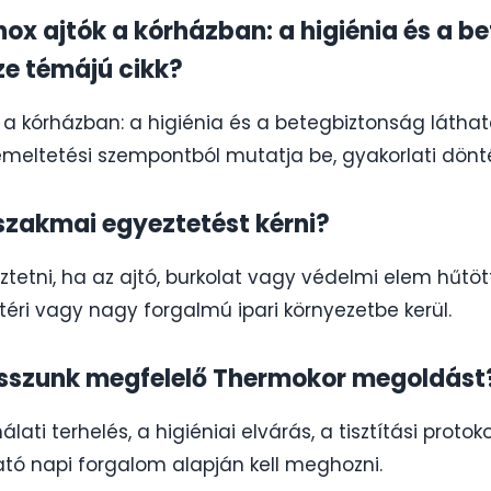
 Inox ajtók a kórházban: a higiénia és a 
ze témájú cikk?
ók a kórházban: a higiénia és a betegbiztonság látha
üzemeltetési szempontból mutatja be, gyakorlati dönté
szakmai egyeztetést kérni?
etni, ha az ajtó, burkolat vagy védelmi elem hűtött,
téri vagy nagy forgalmú ipari környezetbe kerül.
asszunk megfelelő Thermokor megoldást
lati terhelés, a higiéniai elvárás, a tisztítási protok
ató napi forgalom alapján kell meghozni.