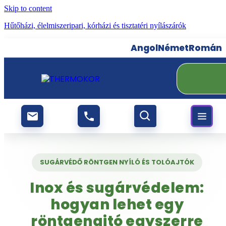
Skip to content
Hűtőházi, élelmiszeripari, kórházi és tisztatéri nyílászárók
Angol
Német
Román
SUGÁRVÉDŐ RÖNTGEN NYÍLÓ ÉS TOLÓAJTÓK
Inox és sugárvédelem:
hogyan lehet egy
röntgenajtó egyszerre