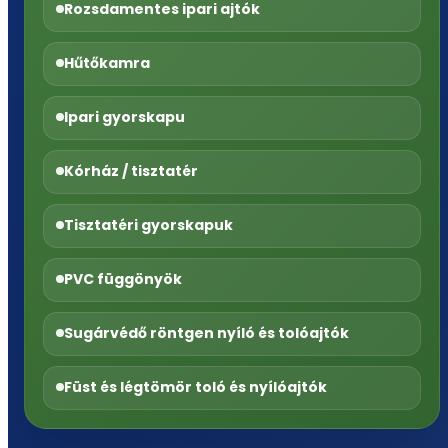
Rozsdamentes ipari ajtók
Hűtőkamra
Ipari gyorskapu
Kórház / tisztatér
Tisztatéri gyorskapuk
PVC függönyök
Sugárvédő röntgen nyíló és tolóajtók
Füst és légtömör toló és nyílóajtók