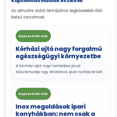
Kapcsolódó oldalak és cikkek
Az aktuális oldal témájához legközelebb álló
belső tartalmak.
Kapcsolódó cikk
Kórházi ajtó nagy forgalmú
egészségügyi környezetbe
A kórházi ajtó napi terhelése jóval
túlszárnyalja egy általános ipari nyílászáróét.
Kapcsolódó cikk
Inox megoldások ipari
konyhákban: nem csak a