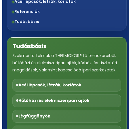
Acél lépcsők, létrák, korlátok
Referenciák
Tudásbázis
Tudásbázis
Szakmai tartalmak a THERMOKOR® fő témaköreiből:
hűtőházi és élelmiszeripari ajtók, kórházi és tisztatéri
megoldások, valamint kapcsolódó ipari szerkezetek.
Acél lépcsők, létrák, korlátok
Hűtőházi és élelmiszeripari ajtók
Légfüggönyök