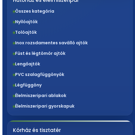
Hűtőház és élelmiszeripar
Összes kategória
Nyílóajtók
Tolóajtók
Inox rozsdamentes saválló ajtók
Füst és légtömör ajtók
Lengőajtók
PVC szalagfüggönyök
Légfüggöny
Élelmiszeripari ablakok
Élelmiszeripari gyorskapuk
Kórház és tisztatér