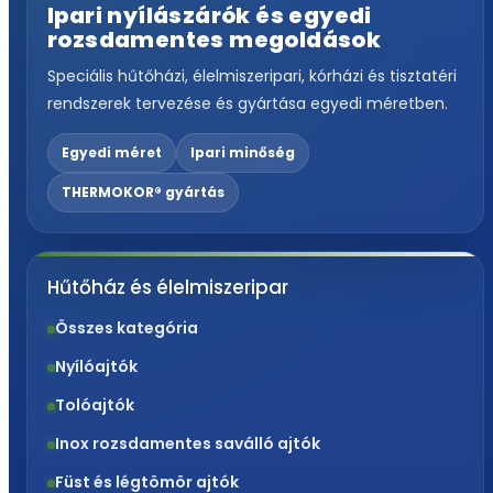
Ipari nyílászárók és egyedi
rozsdamentes megoldások
Speciális hűtőházi, élelmiszeripari, kórházi és tisztatéri
rendszerek tervezése és gyártása egyedi méretben.
Egyedi méret
Ipari minőség
THERMOKOR® gyártás
Hűtőház és élelmiszeripar
Összes kategória
Nyílóajtók
Tolóajtók
Inox rozsdamentes saválló ajtók
Füst és légtömör ajtók