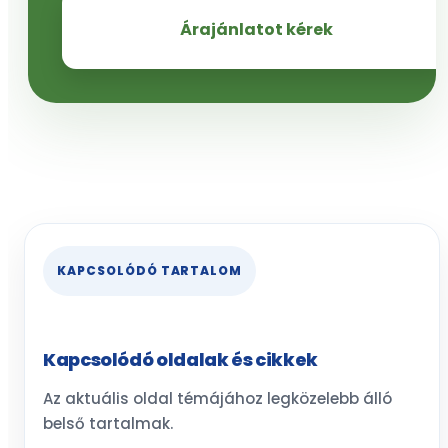
Árajánlatot kérek
KAPCSOLÓDÓ TARTALOM
Kapcsolódó oldalak és cikkek
Az aktuális oldal témájához legközelebb álló
belső tartalmak.