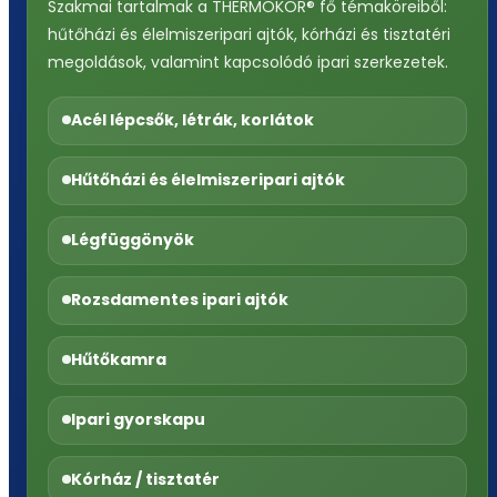
Szakmai tartalmak a THERMOKOR® fő témaköreiből:
hűtőházi és élelmiszeripari ajtók, kórházi és tisztatéri
megoldások, valamint kapcsolódó ipari szerkezetek.
Acél lépcsők, létrák, korlátok
Hűtőházi és élelmiszeripari ajtók
Légfüggönyök
Rozsdamentes ipari ajtók
Hűtőkamra
Ipari gyorskapu
Kórház / tisztatér