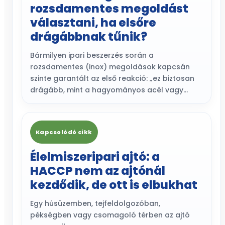
rozsdamentes megoldást
választani, ha elsőre
drágábbnak tűnik?
Bármilyen ipari beszerzés során a
rozsdamentes (inox) megoldások kapcsán
szinte garantált az első reakció: „ez biztosan
drágább, mint a hagyományos acél vagy…
Kapcsolódó cikk
Élelmiszeripari ajtó: a
HACCP nem az ajtónál
kezdődik, de ott is elbukhat
Egy húsüzemben, tejfeldolgozóban,
pékségben vagy csomagoló térben az ajtó