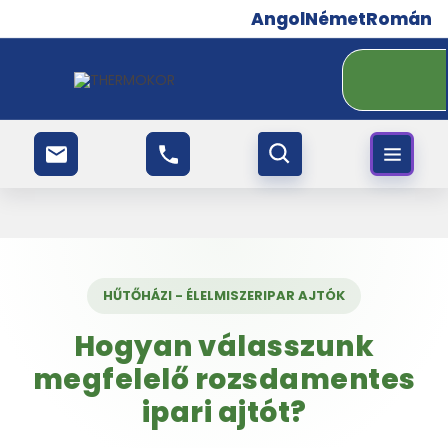
Angol
Német
Román
HŰTŐHÁZI - ÉLELMISZERIPAR AJTÓK
Hogyan válasszunk
megfelelő rozsdamentes
ipari ajtót?