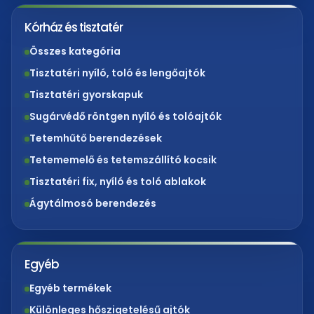
Kórház és tisztatér
Összes kategória
Tisztatéri nyíló, toló és lengőajtók
Tisztatéri gyorskapuk
Sugárvédő röntgen nyíló és tolóajtók
Tetemhűtő berendezések
Tetememelő és tetemszállító kocsik
Tisztatéri fix, nyíló és toló ablakok
Ágytálmosó berendezés
Egyéb
Egyéb termékek
Különleges hőszigetelésű ajtók