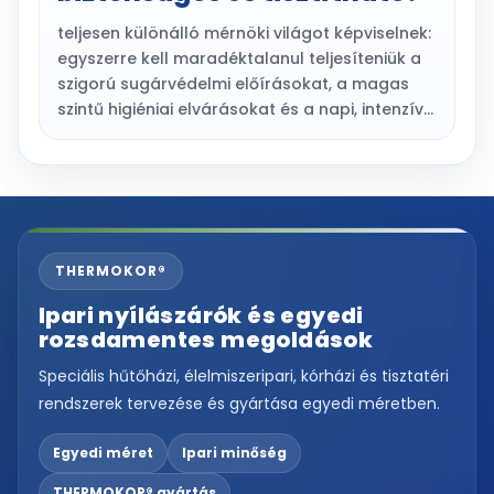
teljesen különálló mérnöki világot képviselnek:
egyszerre kell maradéktalanul teljesíteniük a
szigorú sugárvédelmi előírásokat, a magas
szintű higiéniai elvárásokat és a napi, intenzív…
THERMOKOR®
Ipari nyílászárók és egyedi
rozsdamentes megoldások
Speciális hűtőházi, élelmiszeripari, kórházi és tisztatéri
rendszerek tervezése és gyártása egyedi méretben.
Egyedi méret
Ipari minőség
THERMOKOR® gyártás