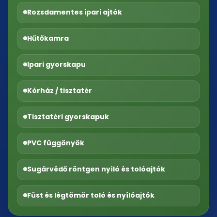
Rozsdamentes ipari ajtók
Hűtőkamra
Ipari gyorskapu
Kórház / tisztatér
Tisztatéri gyorskapuk
PVC függönyök
Sugárvédő röntgen nyíló és tolóajtók
Füst és légtömör toló és nyílóajtók