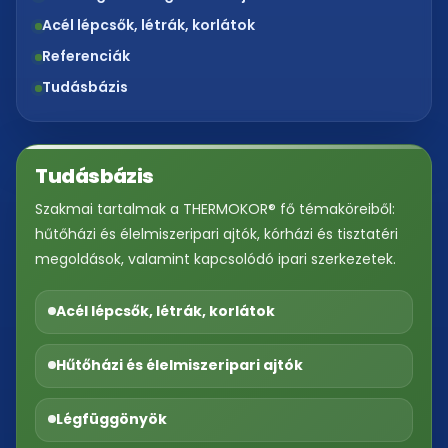
Acél lépcsők, létrák, korlátok
Referenciák
Tudásbázis
Tudásbázis
Szakmai tartalmak a THERMOKOR® fő témaköreiből:
hűtőházi és élelmiszeripari ajtók, kórházi és tisztatéri
megoldások, valamint kapcsolódó ipari szerkezetek.
Acél lépcsők, létrák, korlátok
Hűtőházi és élelmiszeripari ajtók
Légfüggönyök