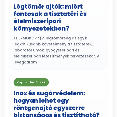
Légtömör ajtók: miért
fontosak a tisztatéri és
élelmiszeripari
környezetekben?
THERMOKOR® | A légtömörség az egyik
legkritikusabb követelmény a tisztaterek,
laboratóriumok, gyógyszeripari és
élelmiszeripari létesítmények tervezésekor. A
levegőáram
Kapcsolódó cikk
Inox és sugárvédelem:
hogyan lehet egy
röntgenajtó egyszerre
biztonságos és tisztítható?