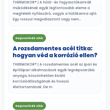
THERMOKOR® | A hűtő- és fagyasztókamrák
működésének egyik legfontosabb eleme a
megfelelő nyílászáró, vagyis a hűtőkamra ajtó.
Egy rosszul megválasztott vagy nem…
Kapcsolódó cikk
A rozsdamentes acél titka:
hogyan véd a korrózió ellen?
THERMOKOR® | A rozsdamentes acél az ipari és
építőipari alkalmazások egyik legnépszerűbb
anyaga, köszönhetően kiváló
korrózióállóságának és hosszú
élettartamának. De m
Kapcsolódó cikk