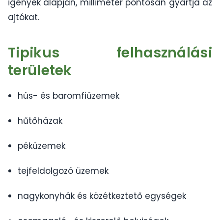
igények alapján, milliméter pontosan gyártja az
ajtókat.
Tipikus felhasználási
területek
hús- és baromfiüzemek
hűtőházak
péküzemek
tejfeldolgozó üzemek
nagykonyhák és közétkeztető egységek