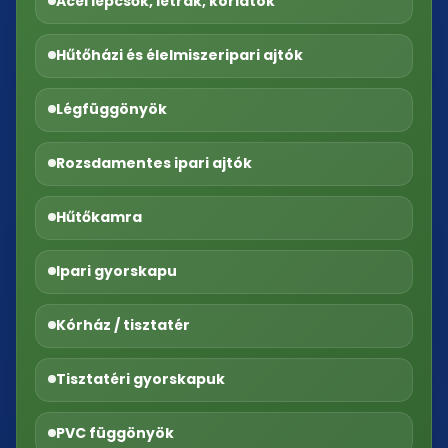
Acél lépcsők, létrák, korlátok
Hűtőházi és élelmiszeripari ajtók
Légfüggönyök
Rozsdamentes ipari ajtók
Hűtőkamra
Ipari gyorskapu
Kórház / tisztatér
Tisztatéri gyorskapuk
PVC függönyök