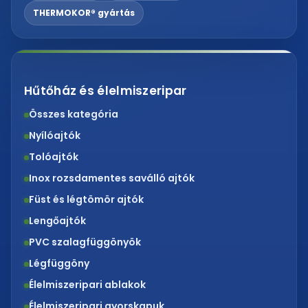
THERMOKOR® gyártás
Hűtőház és élelmiszeripar
Összes kategória
Nyílóajtók
Tolóajtók
Inox rozsdamentes saválló ajtók
Füst és légtömör ajtók
Lengőajtók
PVC szalagfüggönyök
Légfüggöny
Élelmiszeripari ablakok
Élelmiszeripari gyorskapuk