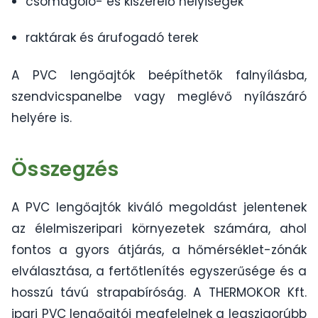
csomagoló- és kiszerelő helyiségek
raktárak és árufogadó terek
A PVC lengőajtók beépíthetők falnyílásba,
szendvicspanelbe vagy meglévő nyílászáró
helyére is.
Összegzés
A PVC lengőajtók kiváló megoldást jelentenek
az élelmiszeripari környezetek számára, ahol
fontos a gyors átjárás, a hőmérséklet-zónák
elválasztása, a fertőtlenítés egyszerűsége és a
hosszú távú strapabíróság. A THERMOKOR Kft.
ipari PVC lengőajtói megfelelnek a legszigorúbb