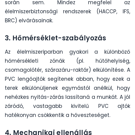
során sem. Mindez megfelel az
élelmiszerbiztonsági rendszerek (HACCP, IFS,
BRC) elvárásainak.
3. Hőmérséklet-szabályozás
Az élelmiszeriparban gyakori a különböző
hőmérsékleti zónák (pl. hűtőhelyiség,
csomagolótér, szárazáru-raktár) elkülönítése. A
PVC lengőajtók segítenek abban, hogy ezek a
terek elkülönüljenek egymástól anélkül, hogy
nehézkes nyitás-zárás lassítaná a munkát. A jól
záródó, vastagabb kivitelű PVC ajtók
hatékonyan csökkentik a hőveszteséget.
4. Mechanikai ellenállás