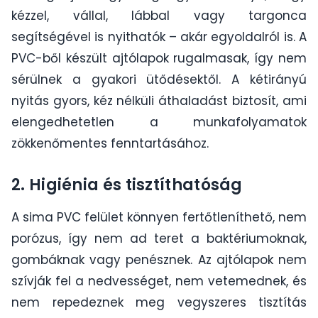
kézzel, vállal, lábbal vagy targonca
segítségével is nyithatók – akár egyoldalról is. A
PVC-ből készült ajtólapok rugalmasak, így nem
sérülnek a gyakori ütődésektől. A kétirányú
nyitás gyors, kéz nélküli áthaladást biztosít, ami
elengedhetetlen a munkafolyamatok
zökkenőmentes fenntartásához.
2. Higiénia és tisztíthatóság
A sima PVC felület könnyen fertőtleníthető, nem
porózus, így nem ad teret a baktériumoknak,
gombáknak vagy penésznek. Az ajtólapok nem
szívják fel a nedvességet, nem vetemednek, és
nem repedeznek meg vegyszeres tisztítás