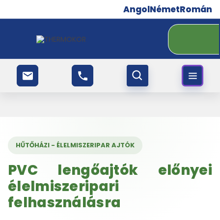
Angol
Német
Román
HŰTŐHÁZI - ÉLELMISZERIPAR AJTÓK
PVC lengőajtók előnyei
élelmiszeripari
felhasználásra