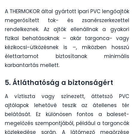
A THERMOKOR által gyártott ipari PVC lengőajtók
megerősített tok- és zsanérszerkezettel
rendelkeznek. Az ajtók ellenállnak a gyakori
fizikai behatásoknak – akár targonca- vagy
kézikocsi-ütközésnek is –, miközben hosszú
élettartamot biztosítanak minimális
karbantartás mellett.
5. Átláthatóság a biztonságért
A víztiszta vagy színezett, áttetsző PVC
ajtólapok lehetővé teszik az átellenes tér
belátását. Ez különösen fontos a baleset-
megelőzés szempontjából, például a targoncák
közlekedése során. A látómező megőrzése