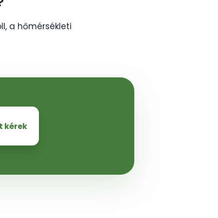
?
oll, a hőmérsékleti
t kérek