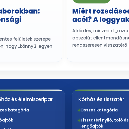
laborokban:
Miért rozsdáso
onsági
acél? A leggya
A kérdés, miszerint „roz
abszolút ellentmondásna
tes felületek szerepe
rendszeresen visszatérő
on, hogy „könnyű legyen
ház és élelmiszeripar
Kórház és tisztatér
zes kategória
Összes kategória
lóajtók
Tisztatéri nyíló, toló és
lengőajtók