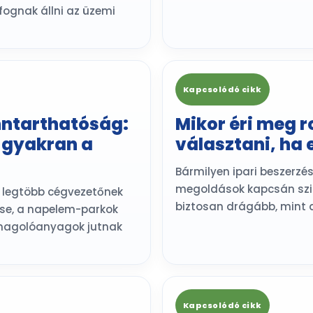
ognak állni az üzemi
Kapcsolódó cikk
nntarthatóság:
Mikor éri meg 
 gyakran a
választani, ha 
Bármilyen ipari beszerzé
megoldások kapcsán szint
 a legtöbb cégvezetőnek
biztosan drágább, mint
se, a napelem-parkok
omagolóanyagok jutnak
Kapcsolódó cikk