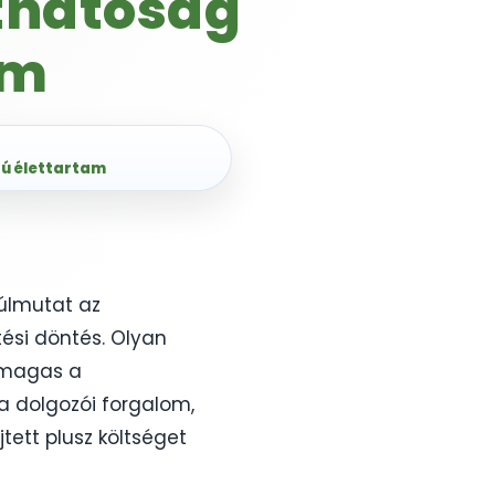
íthatóság
am
zú élettartam
túlmutat az
ési döntés. Olyan
, magas a
 a dolgozói forgalom,
ett plusz költséget