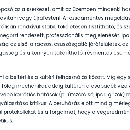
lépcső az a szerkezet, amit az üzemben mindenki ha
javítani vagy újrafesteni. A rozsdamentes megold
álisan rendkívül stabil, tökéletesen tisztítható, és sz
egőrzi rendezett, professzionális megjelenését. Ipa
ság az első: a rácsos, csúszásgátló járófelületek, a
gasság és a könnyen takarítható, résmentes csom
i a beltéri és a kültéri felhasználás között. Míg egy 
s főleg mechanikai, addig kültéren a csapadék vízel
bb korróziós hatások (pl. útszóró só, ipari gőzök) m
asztása kritikus. A beruházás előtt mindig mérlege
tási protokollokat és a forgalmat, hogy a végeredmé
tikus.