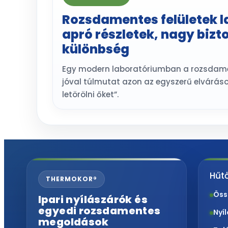
Rozsdamentes felületek 
apró részletek, nagy bizt
különbség
Egy modern laboratóriumban a rozsdamen
jóval túlmutat azon az egyszerű elvárás
letörölni őket”.
Hűtő
THERMOKOR®
Öss
Ipari nyílászárók és
egyedi rozsdamentes
Nyí
megoldások