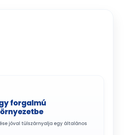
agy forgalmú
környezetbe
lése jóval túlszárnyalja egy általános