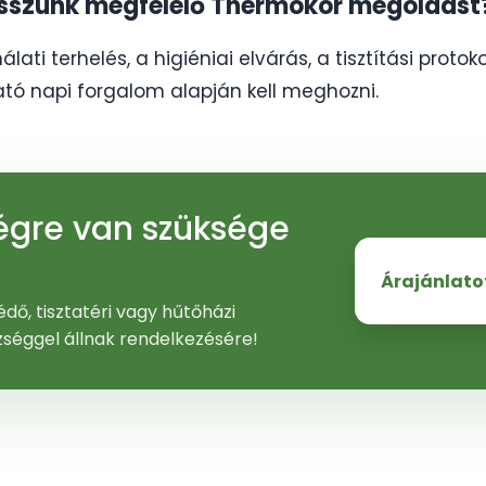
asszunk megfelelő Thermokor megoldást
lati terhelés, a higiéniai elvárás, a tisztítási protok
ató napi forgalom alapján kell meghozni.
ségre van szüksége
Árajánlato
dő, tisztatéri vagy hűtőházi
zséggel állnak rendelkezésére!