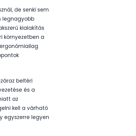
sznál, de senki sem
ás legnagyobb
akszerű kialakítás
ri környezetben a
z ergonómiailag
ópontok
száraz beltéri
vezetése és a
iatt az
lni kell a várható
ny egyszerre legyen