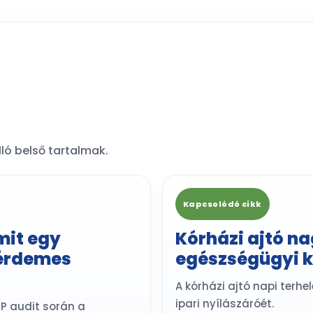
ló belső tartalmak.
Kapcsolódó cikk
amit egy
Kórházi ajtó n
 érdemes
egészségügyi 
A kórházi ajtó napi terhe
ipari nyílászáróét.
CP audit során a