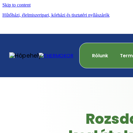
Skip to content
Hűtőházi, élelmiszeripari, kórházi és tisztatéri nyílászárók
Rólunk
Term
Rozsd