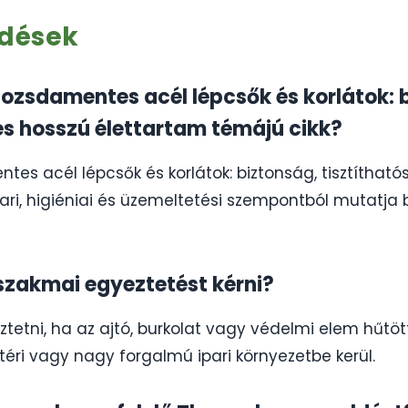
rdések
 Rozsdamentes acél lépcsők és korlátok: 
és hosszú élettartam témájú cikk?
ntes acél lépcsők és korlátok: biztonság, tisztíthat
ri, higiéniai és üzemeltetési szempontból mutatja b
szakmai egyeztetést kérni?
etni, ha az ajtó, burkolat vagy védelmi elem hűtött,
téri vagy nagy forgalmú ipari környezetbe kerül.