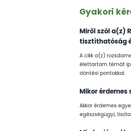
Gyakori ké
Miről szól a(z)
tisztíthatóság 
A cikk a(z) rozsdame
élettartam témát ipa
döntési pontokkal.
Mikor érdemes 
Akkor érdemes egyezt
egészségügyi, tiszta