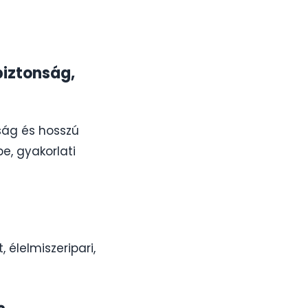
biztonság,
óság és hosszú
e, gyakorlati
 élelmiszeripari,