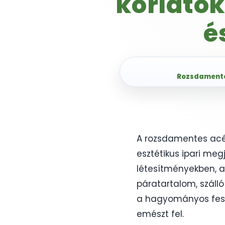
korlátok
é
Rozsdamentes
A rozsdamentes acél
esztétikus ipari me
létesítményekben, a
páratartalom, szálló
a hagyományos feste
emészt fel.