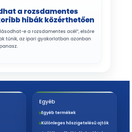
dhat a rozsdamentes
koribb hibák közérthetően
sdásodhat-e a rozsdamentes acél”, elsőre
k tűnik, az ipari gyakorlatban azonban
 panasz.
Egyéb
Egyéb termékek
Különleges hőszigetelésű ajtók