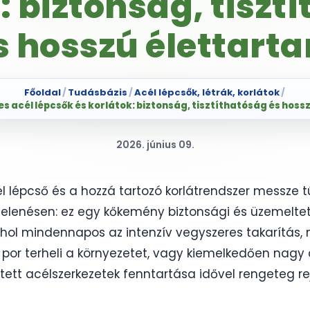
: biztonság, tiszt
s hosszú élettart
Főoldal
/
Tudásbázis
/
Acél lépcsők, létrák, korlátok
/
 acél lépcsők és korlátok: biztonság, tisztíthatóság és hoss
2026. június 09.
 lépcső és a hozzá tartozó korlátrendszer messze 
gjelenésen: ez egy kőkemény biztonsági és üzemeltet
hol mindennapos az intenzív vegyszeres takarítás
 por terheli a környezetet, vagy kiemelkedően nagy
tt acélszerkezetek fenntartása idővel rengeteg rejt