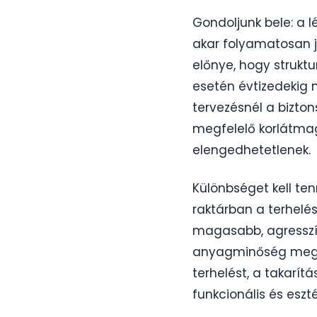
Gondoljunk bele: a 
akar folyamatosan 
előnye, hogy struktur
esetén évtizedekig m
tervezésnél a bizton
megfelelő korlátma
elengedhetetlenek.
Különbséget kell tenn
raktárban a terhelé
magasabb, agresszíve
anyagminőség megvál
terhelést, a takarí
funkcionális és eszté