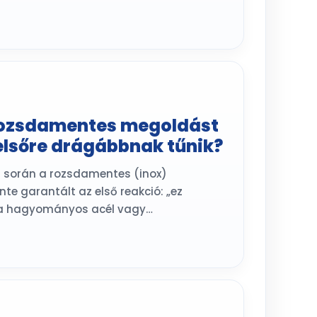
rozsdamentes megoldást
elsőre drágábbnak tűnik?
s során a rozsdamentes (inox)
e garantált az első reakció: „ez
 a hagyományos acél vagy…