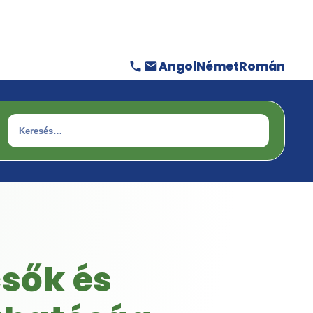
Angol
Német
Román
Keresés
sők és