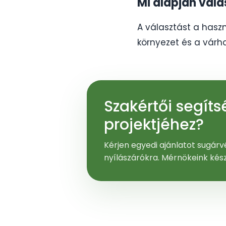
Mi alapján vál
A választást a haszná
környezet és a várh
Szakértői segít
projektjéhez?
Kérjen egyedi ajánlatot sugárvé
nyílászárókra. Mérnökeink kés