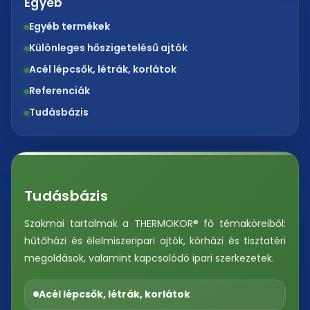
Egyéb
Egyéb termékek
Különleges hőszigetelésű ajtók
Acél lépcsők, létrák, korlátok
Referenciák
Tudásbázis
Tudásbázis
Szakmai tartalmak a THERMOKOR® fő témaköreiből:
hűtőházi és élelmiszeripari ajtók, kórházi és tisztatéri
megoldások, valamint kapcsolódó ipari szerkezetek.
Acél lépcsők, létrák, korlátok