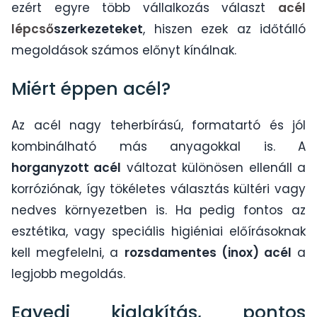
ezért egyre több vállalkozás választ
acél
lépcső
szerkezeteket
, hiszen ezek az időtálló
megoldások számos előnyt kínálnak.
Miért éppen acél?
Az acél nagy teherbírású, formatartó és jól
kombinálható más anyagokkal is. A
horganyzott acél
változat különösen ellenáll a
korróziónak, így tökéletes választás kültéri vagy
nedves környezetben is. Ha pedig fontos az
esztétika, vagy speciális higiéniai előírásoknak
kell megfelelni, a
rozsdamentes (inox) acél
a
legjobb megoldás.
Egyedi kialakítás, pontos