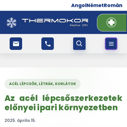
Angol
Német
Román
ACÉL LÉPCSŐK, LÉTRÁK, KORLÁTOK
Az acél lépcsőszerkezetek
előnyei ipari környezetben
2025. április 15.