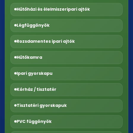
Hűtőházi és élelmiszeripari ajtók
Légfüggönyök
Rozsdamentes ipari ajtók
Hűtőkamra
Ipari gyorskapu
Kórház / tisztatér
Tisztatéri gyorskapuk
PVC függönyök