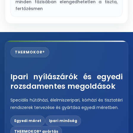
minden fázisában elengedhetetlen a tiszta,
fertőzésmen
THERMOKOR®
Ipari nyílászárók és egyedi
rozsdamentes megoldások
Speciális hűtőházi, élelmiszeripari, kórházi és tisztatéri
rendszerek tervezése és gyártása egyedi méretben.
Egyedi méret
Ipari minőség
THERMOKOR® gyártás