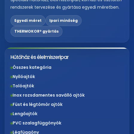
rendszerek tervezése és gyártása egyedi méretben.
Egyedi méret
Ipari minőség
THERMOKOR® gyártás
Hűtőház és élelmiszeripar
Összes kategória
Nyílóajtók
Tolóajtók
Inox rozsdamentes saválló ajtók
Füst és légtömör ajtók
Lengőajtók
PVC szalagfüggönyök
Légfüggöny