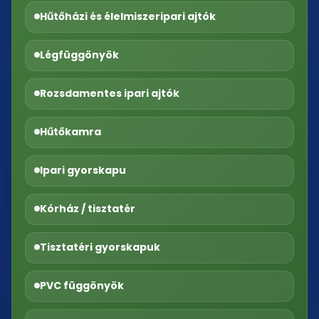
Hűtőházi és élelmiszeripari ajtók
Légfüggönyök
Rozsdamentes ipari ajtók
Hűtőkamra
Ipari gyorskapu
Kórház / tisztatér
Tisztatéri gyorskapuk
PVC függönyök