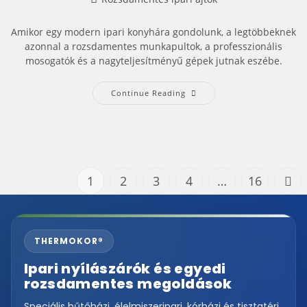
Amikor egy modern ipari konyhára gondolunk, a legtöbbeknek
azonnal a rozsdamentes munkapultok, a professzionális
mosogatók és a nagyteljesítményű gépek jutnak eszébe.
Continue Reading
1
2
3
4
…
16
THERMOKOR®
Ipari nyílászárók és egyedi
rozsdamentes megoldások
Speciális hűtőházi, élelmiszeripari, kórházi és tisztatéri