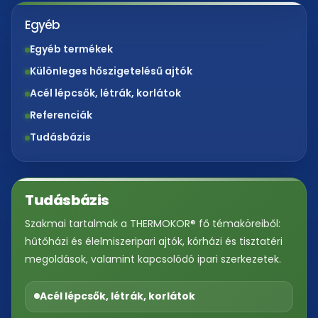
Egyéb
Egyéb termékek
Különleges hőszigetelésű ajtók
Acél lépcsők, létrák, korlátok
Referenciák
Tudásbázis
Tudásbázis
Szakmai tartalmak a THERMOKOR® fő témaköreiből:
hűtőházi és élelmiszeripari ajtók, kórházi és tisztatéri
megoldások, valamint kapcsolódó ipari szerkezetek.
Acél lépcsők, létrák, korlátok