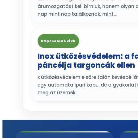
árumozgatást kell bírniuk, hanem olyan 
nap mint nap találkoznak, mint…
Kapcsolódó cikk
Inox ütközésvédelem: a fa
páncélja targoncák ellen
x ütközésvédelem elsőre talán kevésbé l
egy automata ipari kapu, de a gyakorla
meg az üzemek…