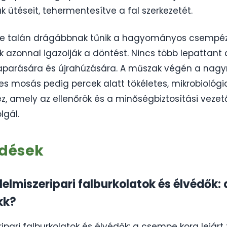
 ütéseit, tehermentesítve a fal szerkezetét.
őre talán drágábbnak tűnik a hagyományos csempéz
k azonnal igazolják a döntést. Nincs több lepattant
kaparására és újrahúzására. A műszak végén a nag
s mosás pedig percek alatt tökéletes, mikrobiológiai
z, amely az ellenőrök és a minőségbiztosítási veze
gál.
rdések
 Élelmiszeripari falburkolatok és élvédők
kk?
ripari falburkolatok és élvédők: a csempe kora lejárt 