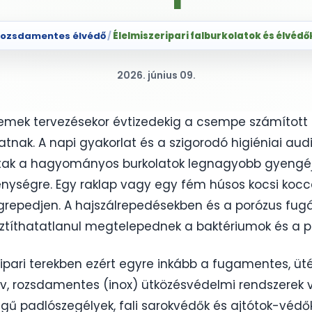
ozsdamentes élvédő
/
Élelmiszeripari falburkolatok és élvédő
2026. június 09.
üzemek tervezésekor évtizedekig a csempe számított
atnak. A napi gyakorlat és a szigorodó higiéniai audi
ttak a hagyományos burkolatok legnagyobb gyengéjé
nységre. Egy raklap vagy egy fém húsos kocsi koc
epedjen. A hajszálrepedésekben és a porózus fug
usztíthatatlanul megtelepednek a baktériumok és a
pari terekben ezért egyre inkább a fugamentes, ütés
v, rozsdamentes (inox) ütközésvédelmi rendszerek v
ű padlószegélyek, fali sarokvédők és ajtótok-védők