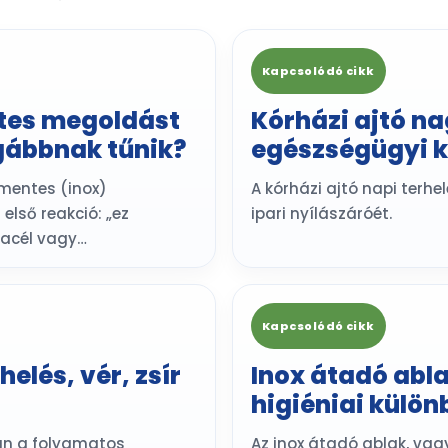
Kapcsolódó cikk
tes megoldást
Kórházi ajtó n
ágábbnak tűnik?
egészségügyi 
amentes (inox)
A kórházi ajtó napi terhe
lső reakció: „ez
ipari nyílászáróét.
acél vagy…
Kapcsolódó cikk
elés, vér, zsír
Inox átadó abla
higiéniai külö
án a folyamatos
Az inox átadó ablak, vag