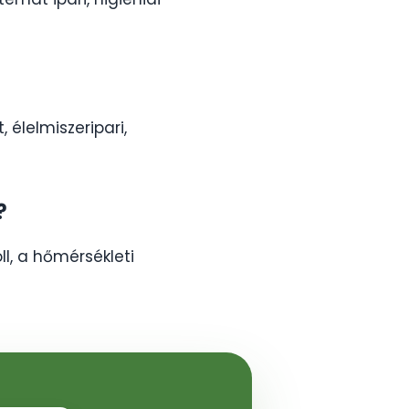
 élelmiszeripari,
?
oll, a hőmérsékleti