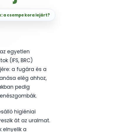
k: a csempe kora lejárt?
 az egyetlen
tok (IFS, BRC)
re: a fugára és a
canása elég ahhoz,
ákban pedig
 penészgombák.
álló higiéniai
eszik át az uralmat.
 elnyelik a