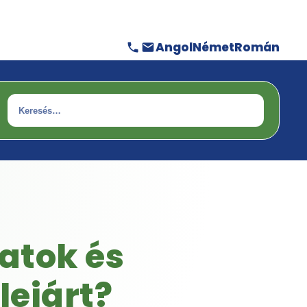
Angol
Német
Román
Keresés
latok és
lejárt?