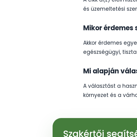
és üzemeltetési sze
Mikor érdemes 
Akkor érdemes egyezt
egészségügyi, tiszta
Mi alapján vál
A választást a haszná
környezet és a várh
Szakértői segít