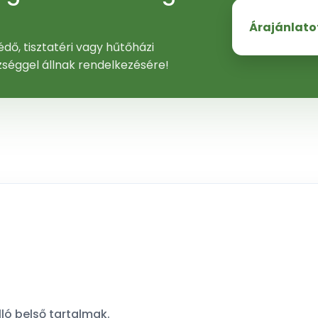
Árajánlato
dő, tisztatéri vagy hűtőházi
zséggel állnak rendelkezésére!
ló belső tartalmak.