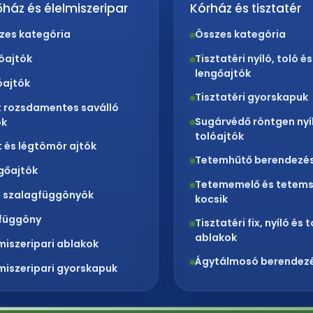
ház és élelmiszeripar
Kórház és tisztatér
zes kategória
Összes kategória
lóajtók
Tisztatéri nyíló, toló és
lengőajtók
óajtók
Tisztatéri gyorskapuk
x rozsdamentes saválló
Sugárvédő röntgen nyí
ók
tolóajtók
t és légtömör ajtók
Tetemhűtő berendezé
gőajtók
Tetememelő és tetems
 szalagfüggönyök
kocsik
függöny
Tisztatéri fix, nyíló és 
ablakok
lmiszeripari ablakok
Ágytálmosó berendez
lmiszeripari gyorskapuk