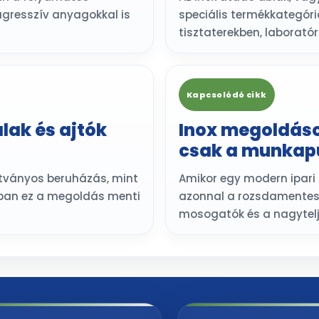
agresszív anyagokkal is
speciális termékkategória
tisztaterekben, laborat
Kapcsolódó cikk
lak és ajtók
Inox megoldáso
csak a munkapu
átványos beruházás, mint
Amikor egy modern ipari
tban ez a megoldás menti
azonnal a rozsdamentes 
mosogatók és a nagytelj