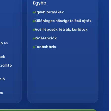
Egyéb
Egyéb termékek
Különleges hőszigetelésű ajtók
Acél lépcsők, létrák, korlátok
Referenciák
ló és
Tudásbázis
sek
zállító
toló
és