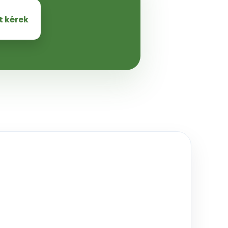
t kérek