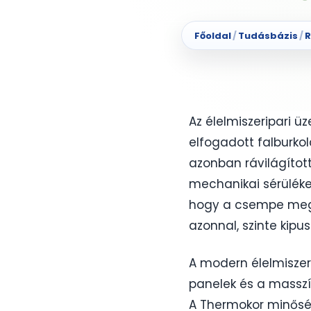
Főoldal
/
Tudásbázis
/
R
Az élelmiszeripari 
elfogadott falburkol
azonban rávilágíto
mechanikai sérüléke
hogy a csempe megr
azonnal, szinte kip
A modern élelmiszeri
panelek és a masszí
A Thermokor minőség