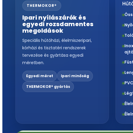
Hűtő
THERMOKOR®
Öss
Ipari nyílászárók és
egyedi rozsdamentes
Nyí
megoldások
Tol
Speciális hűtőházi, élelmiszeripari,
Ino
kórházi és tisztatéri rendszerek
ajt
tervezése és gyártása egyedi
Füs
méretben.
Len
Egyedi méret
Ipari minőség
PVC
THERMOKOR® gyártás
Lég
Éle
Éle