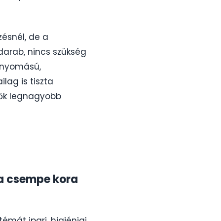
ésnél, de a
 darab, nincs szükség
ynyomású,
lag is tiszta
tők legnagyobb
: a csempe kora
témát ipari, higiéniai