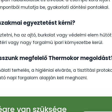
mpontból mutatja be, gyakorlati döntési pontokkal.
szakmai egyeztetést kérni?
etni, ha az ajtó, burkolat vagy védelmi elem hűtött,
téri vagy nagy forgalmú ipari környezetbe kerül.
asszunk megfelelő Thermokor megoldást
lati terhelés, a higiéniai elvárás, a tisztítási protok
ató napi forgalom alapján kell meghozni.
ségre van szüksége