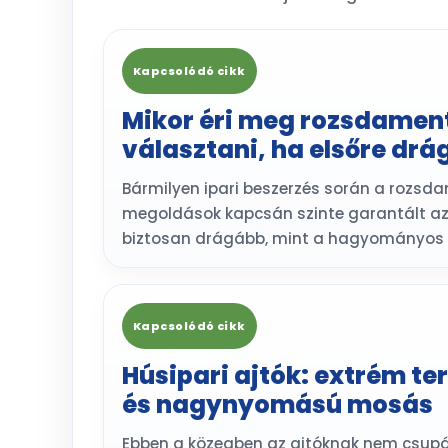
Kapcsolódó cikk
Mikor éri meg rozsdamen
választani, ha elsőre dr
Bármilyen ipari beszerzés során a rozsd
megoldások kapcsán szinte garantált az e
biztosan drágább, mint a hagyományos 
Kapcsolódó cikk
Húsipari ajtók: extrém terh
és nagynyomású mosás
Ebben a közegben az ajtóknak nem csup