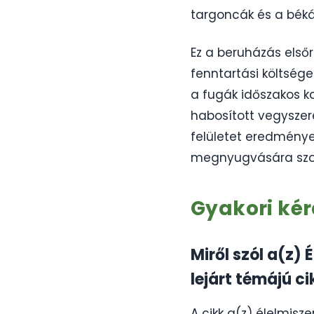
targoncák és a békák
Ez a beruházás els
fenntartási költsége
a fugák időszakos 
habosított vegyszere
felületet eredménye
megnyugvására szol
Gyakori ké
Miről szól a(z)
lejárt témájú ci
A cikk a(z) élelmisze