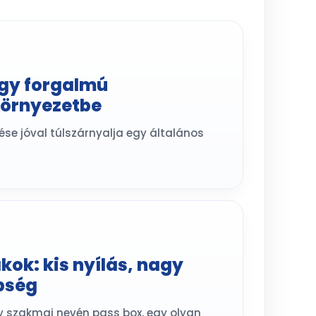
agy forgalmú
környezetbe
lése jóval túlszárnyalja egy általános
kok: kis nyílás, nagy
nbség
y szakmai nevén pass box, egy olyan