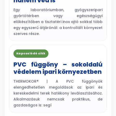
hanem véd is
Egy laboratóriumban, gyógyszeripari
gyártótérben vagy egészségügyi
előkészítőben a tisztatéri inox ajtó sokkal több
egy egyszerű átjárónál: a kontrollált környezet
szerves része.
Kapcsolódó cikk
PVC függöny – sokoldalú
védelem ipari környezetben
THERMOKOR® | A PVC függönyök
elengedhetetlen megoldások az ipari és
kereskedelmi terek hatékony leválasztásához.
Alkalmazásuk nemcsak praktikus, de
gazdaságos is: segí