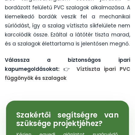
bordázott felületű PVC szalagok alkalmazása. A
kiemelkedő bordák veszik fel a mechanikai
súrlódást, így a szalag víztiszta síkfelülete nem
karcolódik össze. Ezáltal a látótér tiszta marad,
és a szalagok élettartama is jelentősen megnő.
Válassza a biztonságos ipari
kapumegoldásokat:
👉
Víztiszta ipari PVC
függönyök és szalagok
Szakértői segítségre van
szüksége projektjéhez?
Kérjen egyedi ajánlatot sugárvédő,