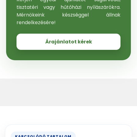
tisztatéri vagy hűtőházi nyílászárókra.
Mérnökeink készséggel állnak
rendelkezésére!
Árajánlatot kérek
KAPCSOLÓDÓ TARTALOM