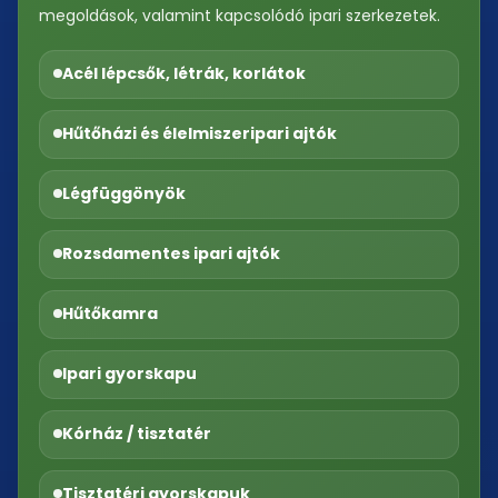
megoldások, valamint kapcsolódó ipari szerkezetek.
Acél lépcsők, létrák, korlátok
Hűtőházi és élelmiszeripari ajtók
Légfüggönyök
Rozsdamentes ipari ajtók
Hűtőkamra
Ipari gyorskapu
Kórház / tisztatér
Tisztatéri gyorskapuk