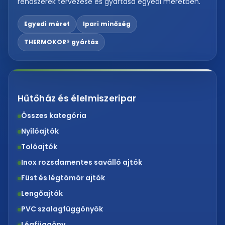
rendszerek tervezése és gyártása egyedi méretben.
Egyedi méret
Ipari minőség
THERMOKOR® gyártás
Hűtőház és élelmiszeripar
Összes kategória
Nyílóajtók
Tolóajtók
Inox rozsdamentes saválló ajtók
Füst és légtömör ajtók
Lengőajtók
PVC szalagfüggönyök
Légfüggöny