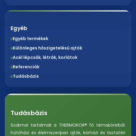
Egyéb
Egyéb termékek
Különleges hőszigetelésű ajtók
Acél lépcsők, létrák, korlátok
Referenciák
Tudásbázis
Tudásbázis
Szakmai tartalmak a THERMOKOR® fő témaköreiből:
hűtőházi és élelmiszeripari ajtók, kórházi és tisztatéri