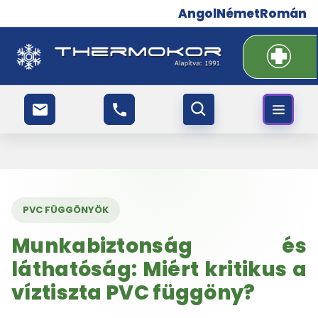
Angol
Német
Román
PVC FÜGGÖNYÖK
Munkabiztonság és
láthatóság: Miért kritikus a
víztiszta PVC függöny?