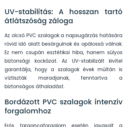
UV-stabilitás: A hosszan tartó
átlátszóság záloga
Az olcsó PVC szalagok a napsugárzás hatására
rövid idő alatt besárgulnak és opálossá válnak.
Ez nem csupán esztétikai hiba, hanem súlyos
biztonsági kockázat. Az UV-stabilizált kivitel
garantálja, hogy a szalagok évek múltán is
víztiszták maradjanak, fenntartva a
biztonságos áthaladást.
Bordázott PVC szalagok intenzív
forgalomhoz
Erős targoncaforgalom esetén javasolt a