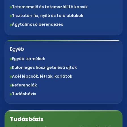
Tetememelő és tetemszállító kocsik
Tisztatéri fix, nyíló és toló ablakok
Ágytálmosó berendezés
Egyéb
Egyéb termékek
Különleges hőszigetelésű ajtók
Acél lépcsők, létrák, korlátok
Referenciák
Tudásbázis
Tudásbázis