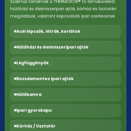
Szakmai tartalmak a THERMOKOR® fő témaköreiből:
hűtőházi és élelmiszeripari ajtók, kórházi és tisztatéri
megoldások, valamint kapcsolódó ipari szerkezetek.
Acél lépcsők, létrák, korlátok
Hűtőházi és élelmiszeripari ajtók
Légfüggönyök
Rozsdamentes ipari ajtók
Hűtőkamra
Ipari gyorskapu
Kórház / tisztatér