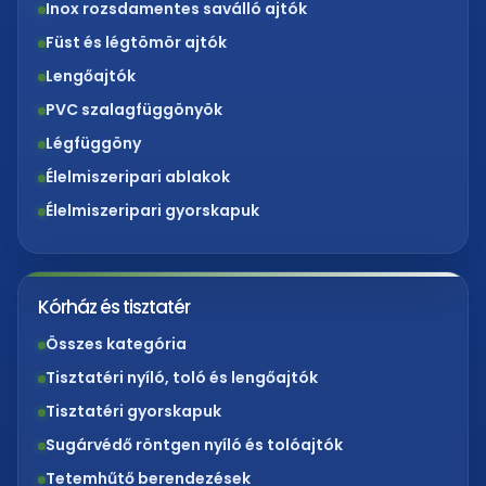
Inox rozsdamentes saválló ajtók
Füst és légtömör ajtók
Lengőajtók
PVC szalagfüggönyök
Légfüggöny
Élelmiszeripari ablakok
Élelmiszeripari gyorskapuk
Kórház és tisztatér
Összes kategória
Tisztatéri nyíló, toló és lengőajtók
Tisztatéri gyorskapuk
Sugárvédő röntgen nyíló és tolóajtók
Tetemhűtő berendezések