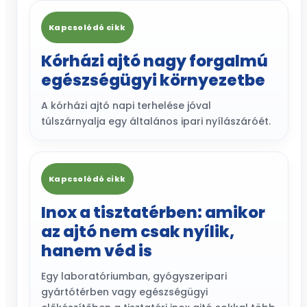
Kapcsolódó cikk
Kórházi ajtó nagy forgalmú
egészségügyi környezetbe
A kórházi ajtó napi terhelése jóval
túlszárnyalja egy általános ipari nyílászáróét.
Kapcsolódó cikk
Inox a tisztatérben: amikor
az ajtó nem csak nyílik,
hanem véd is
Egy laboratóriumban, gyógyszeripari
gyártótérben vagy egészségügyi