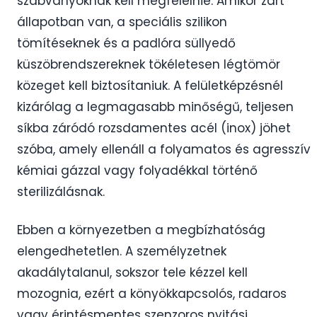
szabványoknak kell megfelelnie. Amikor zárt
állapotban van, a speciális szilikon
tömítéseknek és a padlóra süllyedő
küszöbrendszereknek tökéletesen légtömör
közeget kell biztosítaniuk. A felületképzésnél
kizárólag a legmagasabb minőségű, teljesen
síkba záródó rozsdamentes acél (inox) jöhet
szóba, amely ellenáll a folyamatos és agresszív
kémiai gázzal vagy folyadékkal történő
sterilizálásnak.
Ebben a környezetben a megbízhatóság
elengedhetetlen. A személyzetnek
akadálytalanul, sokszor tele kézzel kell
mozognia, ezért a könyökkapcsolós, radaros
vagy érintésmentes szenzoros nyitási