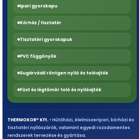
Ipari gyorskapu
Kórház / tisztatér
Tisztatéri gyorskapuk
PVC függönyök
Sugárvédő röntgen nyíló és tolóajtók
Füst és légtömör toló és nyílóajtók
THERMOKOR® Kft.
• Hűtőházi, élelmiszeripari, kórházi és
tisztatéri nyílászárók, valamint egyedi rozsdamentes
rendszerek tervezése és gyártása.