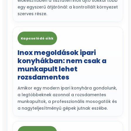
előkészítőben a tisztatéri inox ajtó sokkal több
egy egyszerű átjárónál: a kontrollált környezet
szerves része.
Kapcsolódó cikk
Inox megoldások ipari
konyhákban: nem csak a
munkapult lehet
rozsdamentes
Amikor egy modern ipari konyhára gondolunk,
a legtöbbeknek azonnal a rozsdamentes
munkapultok, a professzionális mosogatók és
a nagyteljesítményű gépek jutnak eszébe.