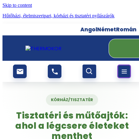
Skip to content
Hűtőházi, élelmiszeripari, kórházi és tisztatéri nyílászárók
Angol
Német
Román
KÓRHÁZ/TISZTATÉR
Tisztatéri és műtőajtók:
ahol a légcsere életeket
menthet