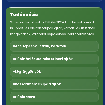
Tudásbázis
Szakmai tartalmak a THERMOKOR® fő témaköreiből:
hűtőházi és élelmiszeripari ajtók, kórházi és tisztatéri
megoldások, valamint kapcsolódó ipari szerkezetek.
Acél lépcsők, létrák, korlátok
Hűtőházi és élelmiszeripari ajtók
Légfüggönyök
Rozsdamentes ipari ajtók
Hűtőkamra