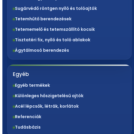
Sugárvédő röntgen nyíló és tolóajtók
Tetemhűtő berendezések
Tetememelő és tetemszállító kocsik
Tisztatéri fix, nyíló és toló ablakok
Ágytálmosó berendezés
Egyéb
Egyéb termékek
Különleges hőszigetelésű ajtók
Acél lépcsők, létrák, korlátok
Referenciák
Tudásbázis