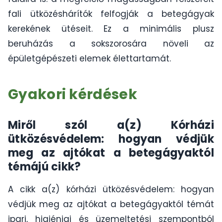
fali ütközéshárítók felfogják a betegágyak
kerekének ütéseit. Ez a minimális plusz
beruházás a sokszorosára növeli az
épületgépészeti elemek élettartamát.
Gyakori kérdések
Miről szól a(z) Kórházi
ütközésvédelem: hogyan védjük
meg az ajtókat a betegágyaktól
témájú cikk?
A cikk a(z) kórházi ütközésvédelem: hogyan
védjük meg az ajtókat a betegágyaktól témát
ipari, higiéniai és üzemeltetési szempontból