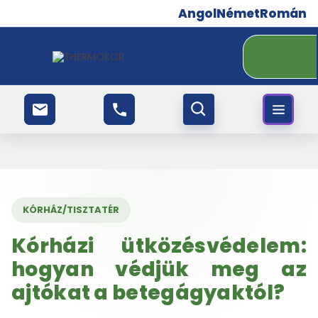
Angol
Német
Román
KÓRHÁZ/TISZTATÉR
Kórházi ütközésvédelem:
hogyan védjük meg az
ajtókat a betegágyaktól?