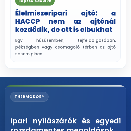
Kapcsolódó cikk
Élelmiszeripari ajtó: a
HACCP nem az ajtónál
kezdődik, de ott is elbukhat
Egy húsüzemben, tejfeldolgozóban,
pékségben vagy csomagoló térben az ajtó
sosem pihen.
THERMOKOR®
Ipari nyílászárók és egyedi
rozsdamentes megoldások