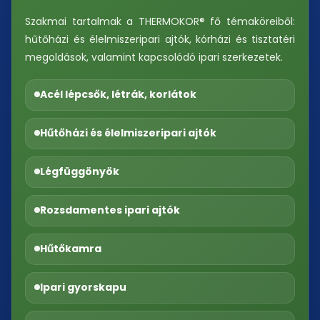
Szakmai tartalmak a THERMOKOR® fő témaköreiből:
hűtőházi és élelmiszeripari ajtók, kórházi és tisztatéri
megoldások, valamint kapcsolódó ipari szerkezetek.
Acél lépcsők, létrák, korlátok
Hűtőházi és élelmiszeripari ajtók
Légfüggönyök
Rozsdamentes ipari ajtók
Hűtőkamra
Ipari gyorskapu