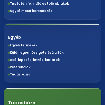
Tisztatéri fix, nyíló és toló ablakok
Ágytálmosó berendezés
Egyéb
Egyéb termékek
Különleges hőszigetelésű ajtók
Acél lépcsők, létrák, korlátok
Referenciák
Tudásbázis
Tudásbázis