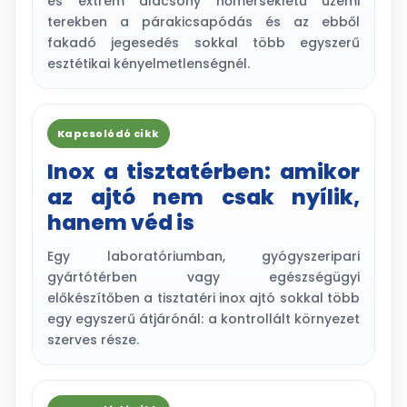
és extrém alacsony hőmérsékletű üzemi
terekben a párakicsapódás és az ebből
fakadó jegesedés sokkal több egyszerű
esztétikai kényelmetlenségnél.
Kapcsolódó cikk
Inox a tisztatérben: amikor
az ajtó nem csak nyílik,
hanem véd is
Egy laboratóriumban, gyógyszeripari
gyártótérben vagy egészségügyi
előkészítőben a tisztatéri inox ajtó sokkal több
egy egyszerű átjárónál: a kontrollált környezet
szerves része.