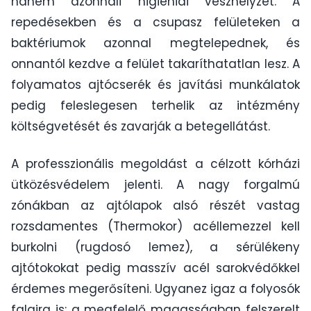
hanem azonnali higiéniai vészhelyzet. A
repedésekben és a csupasz felületeken a
baktériumok azonnal megtelepednek, és
onnantól kezdve a felület takaríthatatlan lesz. A
folyamatos ajtócserék és javítási munkálatok
pedig feleslegesen terhelik az intézmény
költségvetését és zavarják a betegellátást.
A professzionális megoldást a célzott kórházi
ütközésvédelem jelenti. A nagy forgalmú
zónákban az ajtólapok alsó részét vastag
rozsdamentes (Thermokor) acéllemezzel kell
burkolni (rugdosó lemez), a sérülékeny
ajtótokokat pedig masszív acél sarokvédőkkel
érdemes megerősíteni. Ugyanez igaz a folyosók
falaira is: a megfelelő magasságban felszerelt