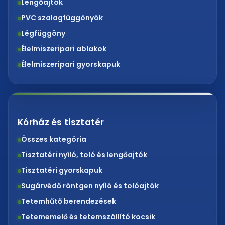
Lengőajtók
PVC szalagfüggönyök
Légfüggöny
Élelmiszeripari ablakok
Élelmiszeripari gyorskapuk
Kórház és tisztatér
Összes kategória
Tisztatéri nyíló, toló és lengőajtók
Tisztatéri gyorskapuk
Sugárvédő röntgen nyíló és tolóajtók
Tetemhűtő berendezések
Tetememelő és tetemszállító kocsik