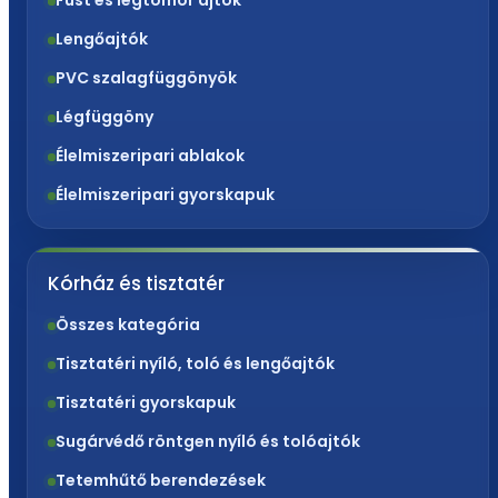
Füst és légtömör ajtók
Lengőajtók
PVC szalagfüggönyök
Légfüggöny
Élelmiszeripari ablakok
Élelmiszeripari gyorskapuk
Kórház és tisztatér
Összes kategória
Tisztatéri nyíló, toló és lengőajtók
Tisztatéri gyorskapuk
Sugárvédő röntgen nyíló és tolóajtók
Tetemhűtő berendezések