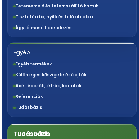
Tetememelő és tetemszállító kocsik
Tisztatéri fix, nyíló és toló ablakok
Ágytálmosó berendezés
Egyéb
Egyéb termékek
Különleges hőszigetelésű ajtók
Acél lépcsők, létrák, korlátok
Referenciák
Tudásbázis
Tudásbázis