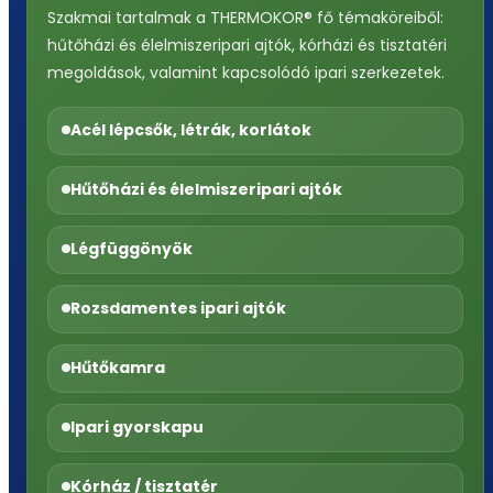
Szakmai tartalmak a THERMOKOR® fő témaköreiből:
hűtőházi és élelmiszeripari ajtók, kórházi és tisztatéri
megoldások, valamint kapcsolódó ipari szerkezetek.
Acél lépcsők, létrák, korlátok
Hűtőházi és élelmiszeripari ajtók
Légfüggönyök
Rozsdamentes ipari ajtók
Hűtőkamra
Ipari gyorskapu
Kórház / tisztatér