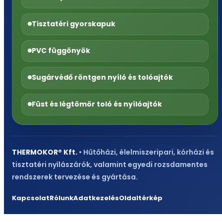
Tisztatéri gyorskapuk
PVC függönyök
Sugárvédő röntgen nyíló és tolóajtók
Füst és légtömör toló és nyílóajtók
THERMOKOR® Kft.
• Hűtőházi, élelmiszeripari, kórházi és
tisztatéri nyílászárók, valamint egyedi rozsdamentes
rendszerek tervezése és gyártása.
Kapcsolat
Rólunk
Adatkezelés
Oldaltérkép