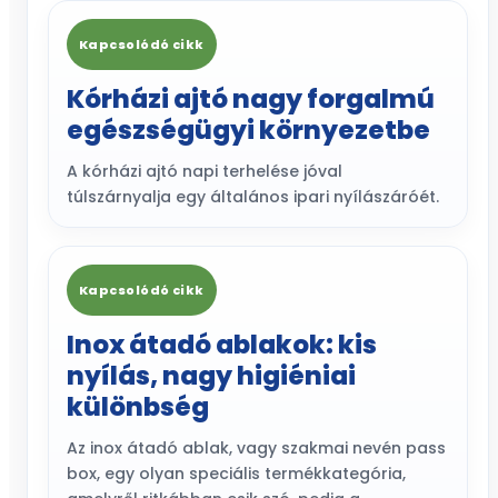
Kapcsolódó cikk
Kórházi ajtó nagy forgalmú
egészségügyi környezetbe
A kórházi ajtó napi terhelése jóval
túlszárnyalja egy általános ipari nyílászáróét.
Kapcsolódó cikk
Inox átadó ablakok: kis
nyílás, nagy higiéniai
különbség
Az inox átadó ablak, vagy szakmai nevén pass
box, egy olyan speciális termékkategória,