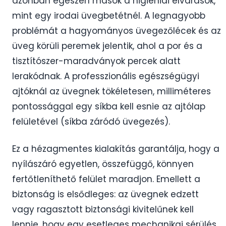
azonban egészen mások a higiéniai elvárások,
mint egy irodai üvegbetétnél. A legnagyobb
problémát a hagyományos üvegezőlécek és az
üveg körüli peremek jelentik, ahol a por és a
tisztítószer-maradványok percek alatt
lerakódnak. A professzionális egészségügyi
ajtóknál az üvegnek tökéletesen, milliméteres
pontossággal egy síkba kell esnie az ajtólap
felületével (síkba záródó üvegezés).
Ez a hézagmentes kialakítás garantálja, hogy a
nyílászáró egyetlen, összefüggő, könnyen
fertőtleníthető felület maradjon. Emellett a
biztonság is elsődleges: az üvegnek edzett
vagy ragasztott biztonsági kivitelűnek kell
lennie, hogy egy esetleges mechanikai sérülés,