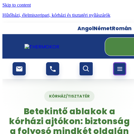
Skip to content
Hűtőházi, élelmiszeripari, kórházi és tisztatéri nyílászárók
Angol
Német
Román
KÓRHÁZ/TISZTATÉR
Betekintő ablakok a
kórházi ajtókon: biztonság
a folyosó mindkét oldalán