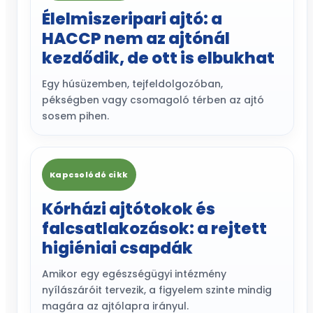
Élelmiszeripari ajtó: a
HACCP nem az ajtónál
kezdődik, de ott is elbukhat
Egy húsüzemben, tejfeldolgozóban,
pékségben vagy csomagoló térben az ajtó
sosem pihen.
Kapcsolódó cikk
Kórházi ajtótokok és
falcsatlakozások: a rejtett
higiéniai csapdák
Amikor egy egészségügyi intézmény
nyílászáróit tervezik, a figyelem szinte mindig
magára az ajtólapra irányul.