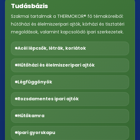
Tudásbázis
Szakmai tartalmak a THERMOKOR® fő témaköreiből:
hűtőházi és élelmiszeripari ajtók, kórházi és tisztatéri
megoldások, valamint kapcsolódó ipari szerkezetek.
Acél lépcsők, létrák, korlátok
Hűtőházi és élelmiszeripari ajtók
Légfüggönyök
Rozsdamentes ipari ajtók
Hűtőkamra
Ipari gyorskapu