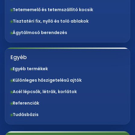
Tetememelő és tetemszállító kocsik
Tisztatéri fix, nyíló és toló ablakok
Ágytálmosó berendezés
Egyéb
Egyéb termékek
Különleges hőszigetelésű ajtók
Acél lépcsők, létrák, korlátok
Referenciák
Tudásbázis