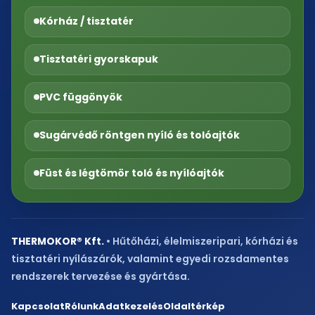
Kórház / tisztatér
Tisztatéri gyorskapuk
PVC függönyök
Sugárvédő röntgen nyíló és tolóajtók
Füst és légtömör toló és nyílóajtók
THERMOKOR® Kft.
• Hűtőházi, élelmiszeripari, kórházi és
tisztatéri nyílászárók, valamint egyedi rozsdamentes
rendszerek tervezése és gyártása.
Kapcsolat
Rólunk
Adatkezelés
Oldaltérkép