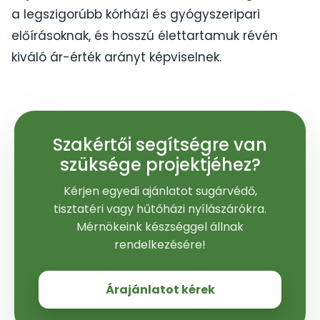
a legszigorúbb kórházi és gyógyszeripari
előírásoknak, és hosszú élettartamuk révén
kiváló ár-érték arányt képviselnek.
Szakértői segítségre van
szüksége projektjéhez?
Kérjen egyedi ajánlatot sugárvédő,
tisztatéri vagy hűtőházi nyílászárókra.
Mérnökeink készséggel állnak
rendelkezésére!
Árajánlatot kérek