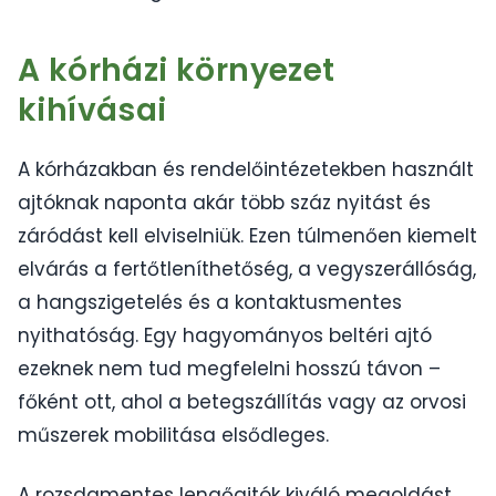
A kórházi környezet
kihívásai
A kórházakban és rendelőintézetekben használt
ajtóknak naponta akár több száz nyitást és
záródást kell elviselniük. Ezen túlmenően kiemelt
elvárás a fertőtleníthetőség, a vegyszerállóság,
a hangszigetelés és a kontaktusmentes
nyithatóság. Egy hagyományos beltéri ajtó
ezeknek nem tud megfelelni hosszú távon –
főként ott, ahol a betegszállítás vagy az orvosi
műszerek mobilitása elsődleges.
A rozsdamentes lengőajtók kiváló megoldást