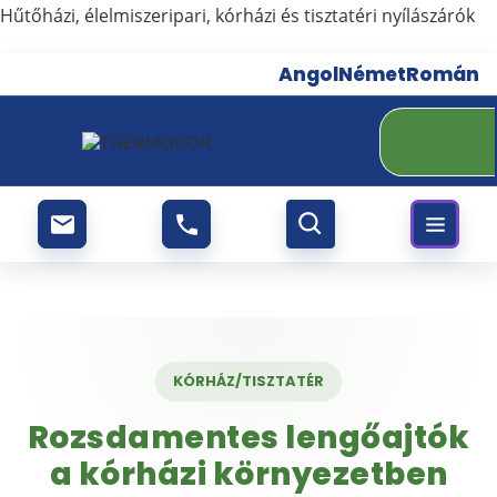
Skip
Hűtőházi, élelmiszeripari, kórházi és tisztatéri nyílászárók
to
content
Angol
Német
Román
KÓRHÁZ/TISZTATÉR
Rozsdamentes lengőajtók
a kórházi környezetben