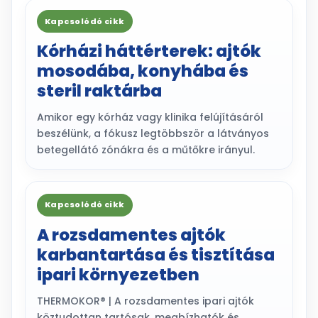
Kapcsolódó cikk
Kórházi háttérterek: ajtók
mosodába, konyhába és
steril raktárba
Amikor egy kórház vagy klinika felújításáról
beszélünk, a fókusz legtöbbször a látványos
betegellátó zónákra és a műtőkre irányul.
Kapcsolódó cikk
A rozsdamentes ajtók
karbantartása és tisztítása
ipari környezetben
THERMOKOR® | A rozsdamentes ipari ajtók
köztudottan tartósak, megbízhatók és