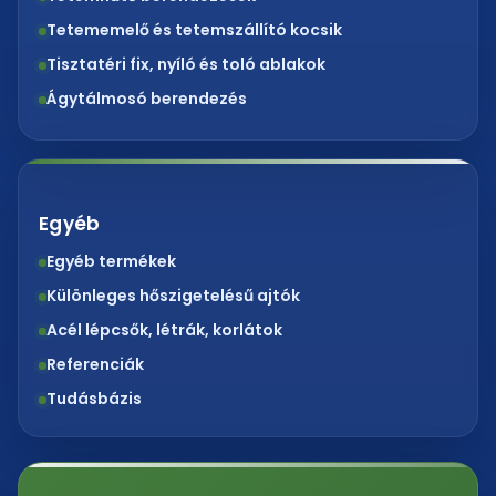
Tetememelő és tetemszállító kocsik
Tisztatéri fix, nyíló és toló ablakok
Ágytálmosó berendezés
Egyéb
Egyéb termékek
Különleges hőszigetelésű ajtók
Acél lépcsők, létrák, korlátok
Referenciák
Tudásbázis