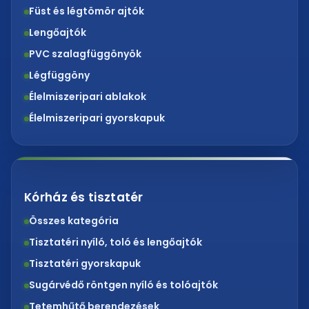
Füst és légtömör ajtók
Lengőajtók
PVC szalagfüggönyök
Légfüggöny
Élelmiszeripari ablakok
Élelmiszeripari gyorskapuk
Kórház és tisztatér
Összes kategória
Tisztatéri nyíló, toló és lengőajtók
Tisztatéri gyorskapuk
Sugárvédő röntgen nyíló és tolóajtók
Tetemhűtő berendezések