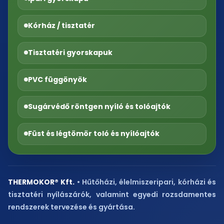
Kórház / tisztatér
Tisztatéri gyorskapuk
PVC függönyök
Sugárvédő röntgen nyíló és tolóajtók
Füst és légtömör toló és nyílóajtók
THERMOKOR® Kft.
• Hűtőházi, élelmiszeripari, kórházi és
tisztatéri nyílászárók, valamint egyedi rozsdamentes
rendszerek tervezése és gyártása.