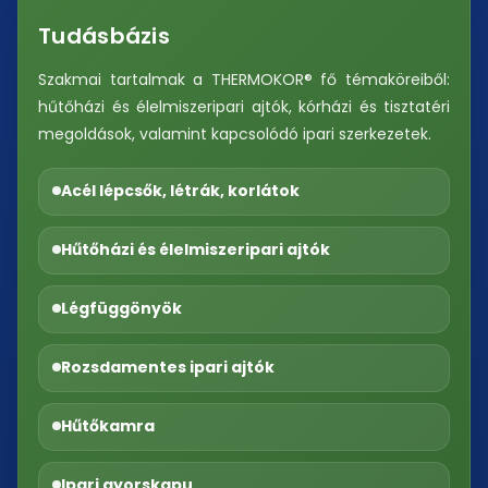
Tudásbázis
Szakmai tartalmak a THERMOKOR® fő témaköreiből:
hűtőházi és élelmiszeripari ajtók, kórházi és tisztatéri
megoldások, valamint kapcsolódó ipari szerkezetek.
Acél lépcsők, létrák, korlátok
Hűtőházi és élelmiszeripari ajtók
Légfüggönyök
Rozsdamentes ipari ajtók
Hűtőkamra
Ipari gyorskapu