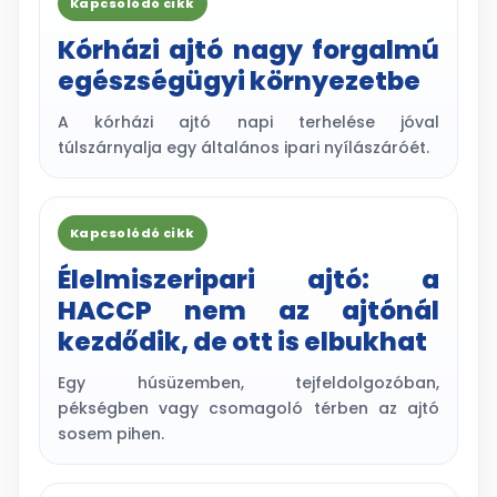
Kapcsolódó cikk
Kórházi ajtó nagy forgalmú
egészségügyi környezetbe
A kórházi ajtó napi terhelése jóval
túlszárnyalja egy általános ipari nyílászáróét.
Kapcsolódó cikk
Élelmiszeripari ajtó: a
HACCP nem az ajtónál
kezdődik, de ott is elbukhat
Egy húsüzemben, tejfeldolgozóban,
pékségben vagy csomagoló térben az ajtó
sosem pihen.