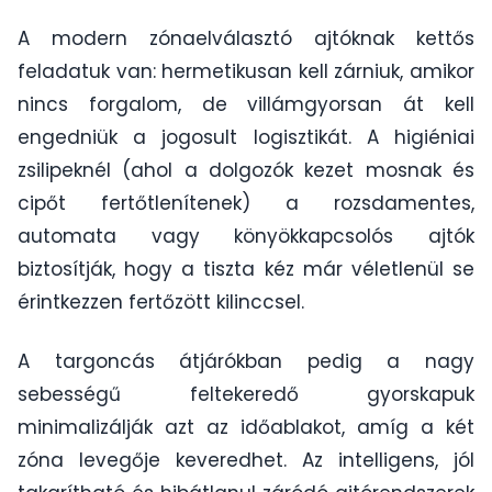
A modern zónaelválasztó ajtóknak kettős
feladatuk van: hermetikusan kell zárniuk, amikor
nincs forgalom, de villámgyorsan át kell
engedniük a jogosult logisztikát. A higiéniai
zsilipeknél (ahol a dolgozók kezet mosnak és
cipőt fertőtlenítenek) a rozsdamentes,
automata vagy könyökkapcsolós ajtók
biztosítják, hogy a tiszta kéz már véletlenül se
érintkezzen fertőzött kilinccsel.
A targoncás átjárókban pedig a nagy
sebességű feltekeredő gyorskapuk
minimalizálják azt az időablakot, amíg a két
zóna levegője keveredhet. Az intelligens, jól