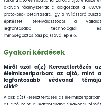
takarítható és hibátlanul záródó ajtórendszerek
aktívan rákényszerítik a dolgozókat a HACCP
protokollok betartására. Így a nyílászáró puszta
építészeti térelválasztóból a vállalat
legfontosabb technológiai és
minőségbiztosítási pajzsává lép elő.
Gyakori kérdések
Miről szól a(z) Keresztfertőzés az
élelmiszeriparban: az ajtó, mint a
legfontosabb védvonal témájú
cikk?
A cikk a(z) keresztfertőzés az élelmiszeriparban:
az ajtó, mint a legfontosabb védvonal témát