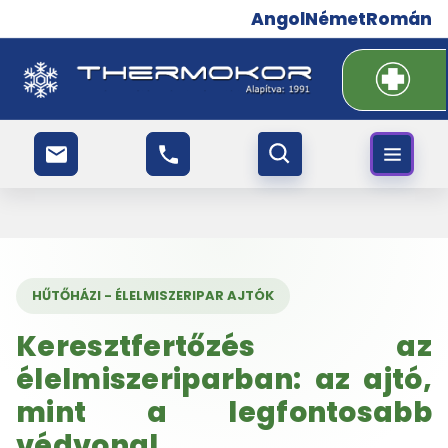
Angol
Német
Román
HŰTŐHÁZI - ÉLELMISZERIPAR AJTÓK
Keresztfertőzés az
élelmiszeriparban: az ajtó,
mint a legfontosabb
védvonal