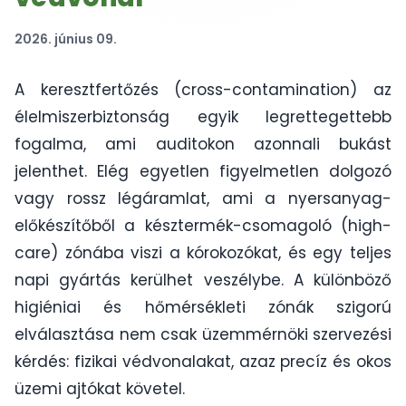
2026. június 09.
A keresztfertőzés (cross-contamination) az
élelmiszerbiztonság egyik legrettegettebb
fogalma, ami auditokon azonnali bukást
jelenthet. Elég egyetlen figyelmetlen dolgozó
vagy rossz légáramlat, ami a nyersanyag-
előkészítőből a késztermék-csomagoló (high-
care) zónába viszi a kórokozókat, és egy teljes
napi gyártás kerülhet veszélybe. A különböző
higiéniai és hőmérsékleti zónák szigorú
elválasztása nem csak üzemmérnöki szervezési
kérdés: fizikai védvonalakat, azaz precíz és okos
üzemi ajtókat követel.